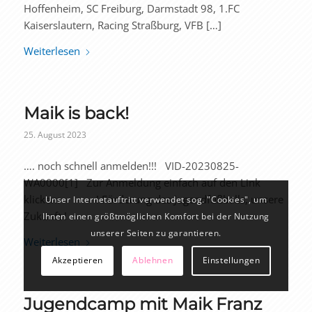
Hoffenheim, SC Freiburg, Darmstadt 98, 1.FC
Kaiserslautern, Racing Straßburg, VFB […]
Weiterlesen
Maik is back!
25. August 2023
…. noch schnell anmelden!!! VID-20230825-
WA0000[1] Zur Anmeldung einfach auf den Link
klicken: ! Förderung des Jugendfußballs, unsere
Unser Internetauftritt verwendet sog. "Cookies", um
Zukunft !
Ihnen einen größtmöglichen Komfort bei der Nutzung
unserer Seiten zu garantieren.
Weiterlesen
Akzeptieren
Ablehnen
Einstellungen
Jugendcamp mit Maik Franz