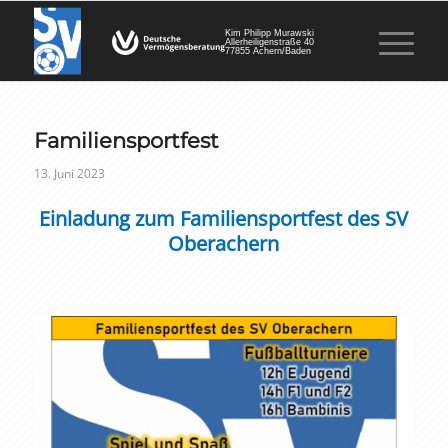
Kim Philipp Murawski
Allerheiligenstraße 40
77855 Achern/Baden
Familiensportfest
13. Juni 2023
Einladung zum Familiensportfest des SV
Oberachern