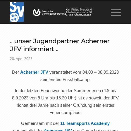
Kim Philipp Murawski
Allerheiligenstraße 40
77855 Achern/Baden
.. unser Jugendpartner Acherner
JFV informiert ..
28. April 2023
Der
Acherner JFV
veranstaltet vom 04.09 – 08.09.2023
sein erstes Fussballcamp.
In der letzten Ferienwoche der Sommerferien (4.9 bis
8.9.2023 von 9 Uhr bis 15.30 Uhr) ist es soweit, der JFV
richtet drei Jahre nach seiner Gründung sein erstes
Feriencamp aus.
Gemeinsam mit der
11 Teamsports Academy
veranstaltet der
Acherner JFV
das Camp bei unserem