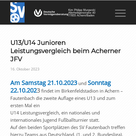
Kim Philipp Murawski
Allerheiligenstraße 40
77855 Achern/Baden
U13/U14 Junioren
Leistungsvergleich beim Acherner
JFV
16. Oktober 2023
Am Samstag 21.10.2023
Sonntag
und
22.10.202
3
findet im Birkenfeldstadion in Achern –
Fautenbach die zweite Auflage eines U13 und zum
ersten Mal ein
U14 Leistungsvergleich, ein nationales und
internationales Jugend Fußballturnier statt.
Auf den beiden Sportplätzen des SV Fautenbach treffen
hierzu Teams aus Deutschland, (1. und 2. Bundesliga),