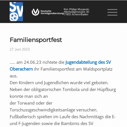
Kim Philipp Murawski
Allerheiligenstraße 40
77855 Achern/Baden
Familiensportfest
27. Juni 2023
….. am 24.06.23 richtete die
Jugendabteilung des SV
Oberachern
ihr Familiensportfest am Waldsportplatz
aus.
Den Kindern und Jugendlichen wurde viel geboten.
Neben der obligatorischen Tombola und der Hüpfburg
konnte man sich an
der Torwand oder der
Torschussgeschwindigkeitsanlage versuchen.
Fußballerisch spielten im Laufe des Nachmittags die E-
und F-Jugenden sowie die Bambinis des SV