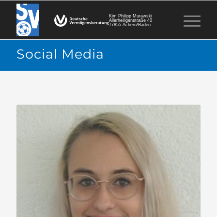
Kim Philipp Murawski
Allerheiligenstraße 40
77855 Achern/Baden
Social Media