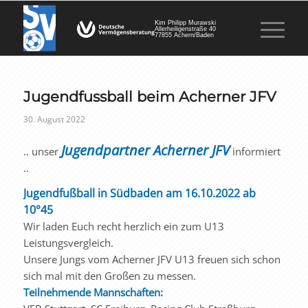
Kim Philipp Murawski
Allerheiligenstraße 40
77855 Achern/Baden
Jugendfussball beim Acherner JFV
30. August 2022
Jugendpartner Acherner JFV
.. unser
informiert
..
Jugendfußball in Südbaden am 16.10.2022 ab
10°45
Wir laden Euch recht herzlich ein zum U13
Leistungsvergleich.
Unsere Jungs vom Acherner JFV U13 freuen sich schon
sich mal mit den Großen zu messen.
Teilnehmende Mannschaften: