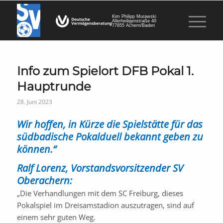
Kim Philipp Murawski
Allerheiligenstraße 40
77855 Achern/Baden
Info zum Spielort DFB Pokal 1.
Hauptrunde
28. Juni 2023
Wir hoffen, in Kürze die Spielstätte für das
südbadische Pokalduell bekannt geben zu
können.“
Ralf Lorenz, Vorstandsvorsitzender SV
Oberachern:
„Die Verhandlungen mit dem SC Freiburg, dieses
Pokalspiel im Dreisamstadion auszutragen, sind auf
einem sehr guten Weg.