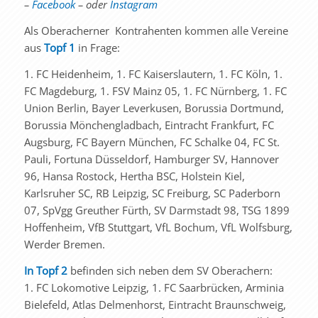
–
Facebook
– oder
Instagram
Als Oberacherner Kontrahenten kommen alle Vereine
aus
Topf 1
in Frage:
1. FC Heidenheim, 1. FC Kaiserslautern, 1. FC Köln, 1.
FC Magdeburg, 1. FSV Mainz 05, 1. FC Nürnberg, 1. FC
Union Berlin, Bayer Leverkusen, Borussia Dortmund,
Borussia Mönchengladbach, Eintracht Frankfurt, FC
Augsburg, FC Bayern München, FC Schalke 04, FC St.
Pauli, Fortuna Düsseldorf, Hamburger SV, Hannover
96, Hansa Rostock, Hertha BSC, Holstein Kiel,
Karlsruher SC, RB Leipzig, SC Freiburg, SC Paderborn
07, SpVgg Greuther Fürth, SV Darmstadt 98, TSG 1899
Hoffenheim, VfB Stuttgart, VfL Bochum, VfL Wolfsburg,
Werder Bremen.
In Topf 2
befinden sich neben dem SV Oberachern:
1. FC Lokomotive Leipzig, 1. FC Saarbrücken, Arminia
Bielefeld, Atlas Delmenhorst, Eintracht Braunschweig,