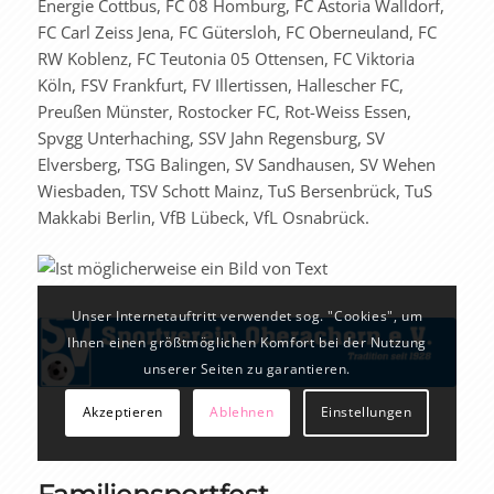
Energie Cottbus, FC 08 Homburg, FC Astoria Walldorf,
FC Carl Zeiss Jena, FC Gütersloh, FC Oberneuland, FC
RW Koblenz, FC Teutonia 05 Ottensen, FC Viktoria
Köln, FSV Frankfurt, FV Illertissen, Hallescher FC,
Preußen Münster, Rostocker FC, Rot-Weiss Essen,
Spvgg Unterhaching, SSV Jahn Regensburg, SV
Elversberg, TSG Balingen, SV Sandhausen, SV Wehen
Wiesbaden, TSV Schott Mainz, TuS Bersenbrück, TuS
Makkabi Berlin, VfB Lübeck, VfL Osnabrück.
Unser Internetauftritt verwendet sog. "Cookies", um
Ihnen einen größtmöglichen Komfort bei der Nutzung
unserer Seiten zu garantieren.
Akzeptieren
Ablehnen
Einstellungen