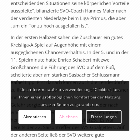
entscheidenden Situationen seine körperlichen Vorteile
ausspielte“, bilanzierte SVO-Coach Hannes Maier nach
der verdienten Niederlage beim Liga-Primus, die aber
„um ein Tor zu hoch ausgefallen ist“.
In der ersten Halbzeit sahen die Zuschauer ein gutes
Kreisliga-A Spiel auf Augenhöhe mit einem
ausgeglichenen Chancenverhältnis. In der 5. und in der
11. Spielminute hatte Enrico Schabert mit zwei
Großchancen die Führung des SVO auf dem Fuß,
scheiterte aber am starken Sasbacher Schlussmann
Rafael Lipp. Erst danach kamen auch die Lenderdörfler
zu ihren Möglichkeiten, wobei vor allem Arthur Kissner
Unser Internetauftritt verwendet sog. "Cookies", um
mit seiner körperlichen Präsenz immer wieder für
Ihnen einen größtmöglichen Komfort bei der Nutzung
Gefahr sorgte. Kissner war es dann auch, der nach
unserer Seiten zu garantieren.
einem vermeidbaren Freistoß aus dem Getümmel
Akzeptieren
Ablehnen
Einstellungen
heraus per Hacke zum 1:0 einnetzte (25). Es war
bereits der 22. Saisontreffer des SVS-Goalgetters. Auf
der anderen Seite ließ der SVO weitere gute