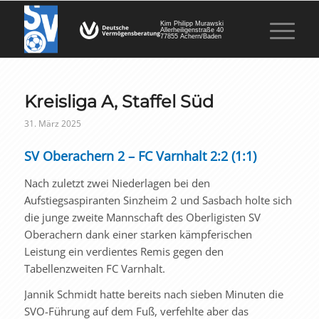
Kim Philipp Murawski
Allerheiligenstraße 40
77855 Achern/Baden
Kreisliga A, Staffel Süd
31. März 2025
SV Oberachern 2 – FC Varnhalt 2:2 (1:1)
Nach zuletzt zwei Niederlagen bei den
Aufstiegsaspiranten Sinzheim 2 und Sasbach holte sich
die junge zweite Mannschaft des Oberligisten SV
Oberachern dank einer starken kämpferischen
Leistung ein verdientes Remis gegen den
Tabellenzweiten FC Varnhalt.
Jannik Schmidt hatte bereits nach sieben Minuten die
SVO-Führung auf dem Fuß, verfehlte aber das