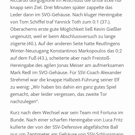
Riccardo Gorgoglione im Anschluss die dritte Ecke nur
knapp sein Ziel. Drei Minuten später zappelte das
Leder dann im SVO-Gehäuse. Nach kluger Hereingabe
von Tom Schiffel traf Yannick Toth zum 0:1 (37.).
Oberacherns erste gute Möglichkeit ließ Kevin Gießler
ungenutzt, weil er beim Abschlussversuch zu lange
zögerte (40.). Auf der anderen Seite hatte Reutlingens
Winter-Neuzugang Konstantinos Markopoulos das 0:2
auf dem Fuß (43.), scheiterte aber nach Freistoß-
Hereingabe des agilen Jonas Meiser am aufmerksamen
Mark Redl im SVO-Gehäuse. Für SSV-Coach Alexander
Strehmel war die knappe Halbzeit-Führung seiner Elf
zu wenig: „Wir haben bis dahin ein ganz gutes Spiel
gemacht, aber leider vergessen, das zweite Tor
nachzulegen“.
Kurz nach dem Wechsel war sein Team mit Fortuna im
Bunde. Nach einer scharfen Hereingabe von Luca Fritz
kullerte der von der SSV-Defensive abgefälschte Ball
nur um Zentimeter am Gehäuse von SSV-Schlussmann