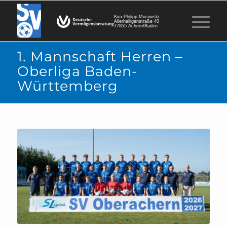
Kim Philipp Murawski
Allerheiligenstraße 40
77855 Achern/Baden
1. Mannschaft Herren –
Oberliga Baden-
Württemberg