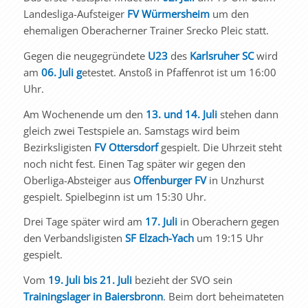
Landesliga-Aufsteiger
FV Würmersheim
um den
ehemaligen Oberacherner Trainer Srecko Pleic statt.
Gegen die neugegründete
U23
des
Karlsruher SC
wird
am
06. Juli g
etestet. Anstoß in Pfaffenrot ist um 16:00
Uhr.
Am Wochenende um den
13. und 14. Juli
stehen dann
gleich zwei Testspiele an. Samstags wird beim
Bezirksligisten
FV Ottersdorf
gespielt. Die Uhrzeit steht
noch nicht fest. Einen Tag später wir gegen den
Oberliga-Absteiger aus
Offenburger FV
in Unzhurst
gespielt. Spielbeginn ist um 15:30 Uhr.
Drei Tage später wird am
17. Juli
in Oberachern gegen
den Verbandsligisten
SF Elzach-Yach
um 19:15 Uhr
gespielt.
Vom
19. Juli bis 21. Juli
bezieht der SVO sein
Trainingslager in Baiersbronn
. Beim dort beheimateten