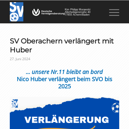
Kim Philipp Murawski
Allerheiligenstraße 40
77855 Achern/Baden
SV Oberachern verlängert mit
Huber
27. Juni 2024
… unsere Nr.11 bleibt an bord
Nico Huber verlängert beim SVO bis
2025