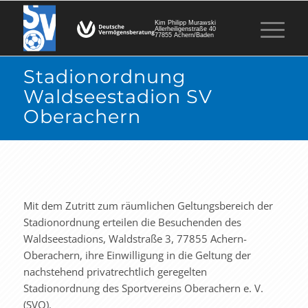
Kim Philipp Murawski
Allerheiligenstraße 40
77855 Achern/Baden
Stadionordnung
Waldseestadion SV
Oberachern
Mit dem Zutritt zum räumlichen Geltungsbereich der
Stadionordnung erteilen die Besuchenden des
Waldseestadions, Waldstraße 3, 77855 Achern-
Oberachern, ihre Einwilligung in die Geltung der
nachstehend privatrechtlich geregelten
Stadionordnung des Sportvereins Oberachern e. V.
(SVO).