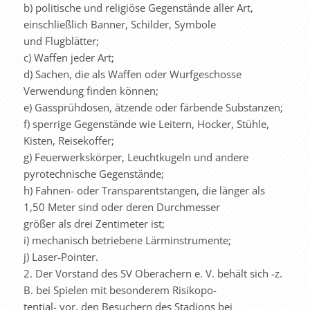
b) politische und religiöse Gegenstände aller Art,
einschließlich Banner, Schilder, Symbole
und Flugblätter;
c) Waffen jeder Art;
d) Sachen, die als Waffen oder Wurfgeschosse
Verwendung finden können;
e) Gassprühdosen, ätzende oder färbende Substanzen;
f) sperrige Gegenstände wie Leitern, Hocker, Stühle,
Kisten, Reisekoffer;
g) Feuerwerkskörper, Leuchtkugeln und andere
pyrotechnische Gegenstände;
h) Fahnen- oder Transparentstangen, die länger als
1,50 Meter sind oder deren Durchmesser
größer als drei Zentimeter ist;
i) mechanisch betriebene Lärminstrumente;
j) Laser-Pointer.
2. Der Vorstand des SV Oberachern e. V. behält sich -z.
B. bei Spielen mit besonderem Risikopo-
tential- vor, den Besuchern des Stadions bei