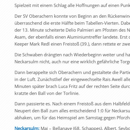
Spielzeit mit einem Schlag alle Hoffnungen auf einen Pun
Der SV Oberachern konnte von Beginn an den Rückenwind
überraschend die erste Hälfte beim Tabellen-Vierten. Dabei
der 13. Minute scheiterte Delio Palmieri am Pfosten des 
Asam, der ebenfalls einen Aluminiumtreffer landete. Erst
Keeper Mark Redl einen Freistoß (39.), dann rettete er zw
Die Schwaben drängten nach Wiederbeginn weiter und hatt
Neckarsulm nicht, auch nur eine wirklich gefährliche Torg
Dann berappelte sich Oberachern und gestaltete die Parti
in der Luft. Zunächstlief der eingewechselte Rais Awell al
Minuten später brach Luca Fritz auf der rechten Seite du
kratzte den Ball von der Torlinie.
Dann passierte es. Nach einem Freistoß aus dem Halbfel
Neupert den Ball zum alles entscheidend 1:0 für Neckarsu
abhaken, um für das Heimspiel am Samstag gegen Pforzhe
Neckarsulm:
Mai – Bellanave (68. Schappes), Albert, Seyb