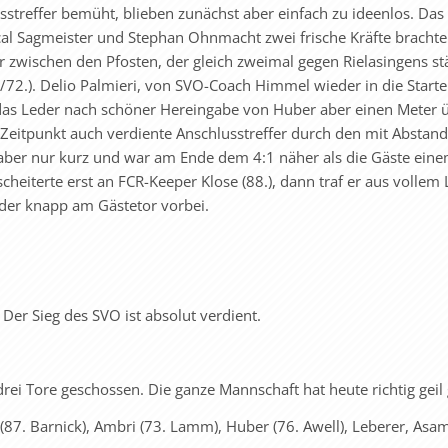
treffer bemüht, blieben zunächst aber einfach zu ideenlos. Das
scal Sagmeister und Stephan Ohnmacht zwei frische Kräfte brachte 
 zwischen den Pfosten, der gleich zweimal gegen Rielasingens st
./72.). Delio Palmieri, von SVO-Coach Himmel wieder in die Starte
e das Leder nach schöner Hereingabe von Huber aber einen Meter 
 Zeitpunkt auch verdiente Anschlusstreffer durch den mit Abstand
 aber nur kurz und war am Ende dem 4:1 näher als die Gäste ein
cheiterte erst an FCR-Keeper Klose (88.), dann traf er aus vollem 
Leder knapp am Gästetor vorbei.
 Der Sieg des SVO ist absolut verdient.
ei Tore geschossen. Die ganze Mannschaft hat heute richtig geil 
(87. Barnick), Ambri (73. Lamm), Huber (76. Awell), Leberer, Asa