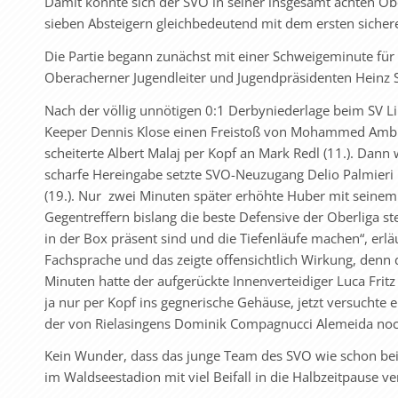
Damit konnte sich der SVO in seiner insgesamt achten Ob
sieben Absteigern gleichbedeutend mit dem ersten sichere
Die Partie begann zunächst mit einer Schweigeminute für
Oberacherner Jugendleiter und Jugendpräsidenten Heinz 
Nach der völlig unnötigen 0:1 Derbyniederlage beim SV Lin
Keeper Dennis Klose einen Freistoß von Mohammed Ambri m
scheiterte Albert Malaj per Kopf an Mark Redl (11.). Dann 
scharfe Hereingabe setzte SVO-Neuzugang Delio Palmieri 
(19.). Nur zwei Minuten später erhöhte Huber mit seinem 
Gegentreffern bislang die beste Defensive der Oberliga ste
in der Box präsent sind und die Tiefenläufe machen“, erl
Fachsprache und das zeigte offensichtlich Wirkung, denn 
Minuten hatte der aufgerückte Innenverteidiger Luca Fritz 
ja nur per Kopf ins gegnerische Gehäuse, jetzt versuchte 
der von Rielasingens Dominik Compagnucci Alemeida noc
Kein Wunder, dass das junge Team des SVO wie schon bei
im Waldseestadion mit viel Beifall in die Halbzeitpause v