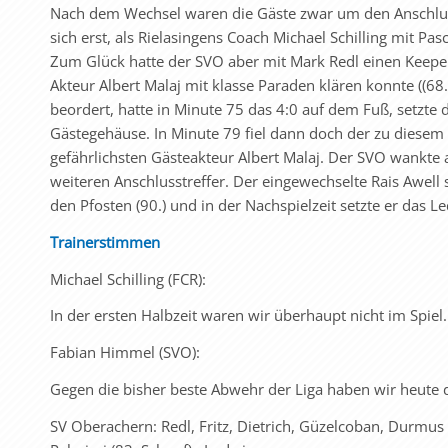
Nach dem Wechsel waren die Gäste zwar um den Anschluss
sich erst, als Rielasingens Coach Michael Schilling mit Pa
Zum Glück hatte der SVO aber mit Mark Redl einen Keeper
Akteur Albert Malaj mit klasse Paraden klären konnte ((68
beordert, hatte in Minute 75 das 4:0 auf dem Fuß, setzt
Gästegehäuse. In Minute 79 fiel dann doch der zu diesem
gefährlichsten Gästeakteur Albert Malaj. Der SVO wankte
weiteren Anschlusstreffer. Der eingewechselte Rais Awell s
den Pfosten (90.) und in der Nachspielzeit setzte er das 
Trainerstimmen
Michael Schilling (FCR):
In der ersten Halbzeit waren wir überhaupt nicht im Spiel.
Fabian Himmel (SVO):
Gegen die bisher beste Abwehr der Liga haben wir heute dr
SV Oberachern: Redl, Fritz, Dietrich, Güzelcoban, Durmus 