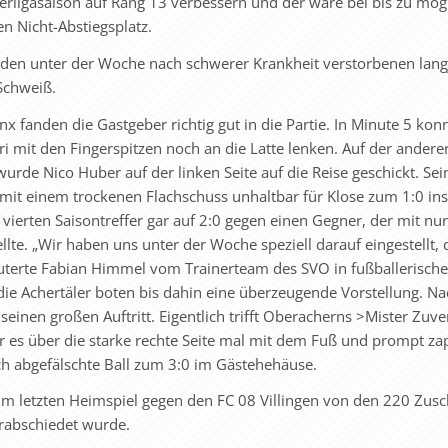
erligasaison auf Rang 13 verbessern und der wäre bei bis zu mög
n Nicht-Abstiegsplatz.
 den unter der Woche nach schwerer Krankheit verstorbenen lang
Schweiß.
x fanden die Gastgeber richtig gut in die Partie. In Minute 5 kon
it den Fingerspitzen noch an die Latte lenken. Auf der anderen
wurde Nico Huber auf der linken Seite auf die Reise geschickt. Sei
mit einem trockenen Flachschuss unhaltbar für Klose zum 1:0 ins
vierten Saisontreffer gar auf 2:0 gegen einen Gegner, der mit nu
llte. „Wir haben uns unter der Woche speziell darauf eingestellt, 
äuterte Fabian Himmel vom Trainerteam des SVO in fußballerische
die Achertäler boten bis dahin eine überzeugende Vorstellung. N
seinen großen Auftritt. Eigentlich trifft Oberacherns >Mister Zuve
er es über die starke rechte Seite mal mit dem Fuß und prompt za
h abgefälschte Ball zum 3:0 im Gästehehäuse.
m letzten Heimspiel gegen den FC 08 Villingen von den 220 Zus
erabschiedet wurde.