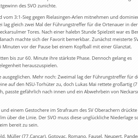
ktgewinn des SVO zunichte.
 vom 3:1-Sieg gegen Rielasingen-Arlen mitnehmen und dominie
 lag gleich zwei Mal der Führungstreffer für die Ortenauer in der 
Neckarsulmer Tores. Nach einer halebn Stunde Spielzeit war es Be
 danach machte sich der Favorit bemerkbar. Zunächst meisterte S
ei Minuten vor der Pause bei einem Kopfball mit einer Glanztat.
en bis zur 60. Minute ihre stärkste Phase. Dennoch gelang es
elegenheit herauszuspielen.
e ausgeglichen. Mehr noch: Zweimal lag der Führungstreffer für 
leine auf den NSU-Torhüter zu, doch Lukas Mai rettete großartig (71
rch, passte gefährlich nach innen und ein Abwehrbein von Neckar
d und einem Gestochere im Strafraum des SV Ober­achern drückte
lm über die Linie. Der SVO muss diese unglückliche Niederlage s
im bereit zu sein.
old, Müller (77.Cancar), Gotovac, Romano, Fausel, Neupert, Pander