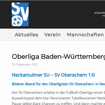
präsentie
v
Aktuelles
Verein
Mannschaften
Oberliga Baden-Württember
16. September 2021
Neckarsulmer SU – SV Oberachern 1:0
Bitterer Abend für den Oberligisten SV Oberachern: in Ne
Der SV Oberachern erlebte in der Fußball-Oberliga einen
Auswärtsspiel dem klar favorisierten Tabellenvierten Nec
Pause selbst klare Chancen zu treffen. Und dann machte 