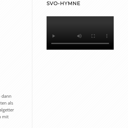
SVO-HYMNE
e dann
ten als
algetter
n mit