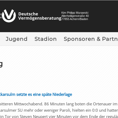
Kim Philipp Murawski
rt
Allerheiligenstraße 40
on
77855 Achern/Baden
Jugend
Stadion
Sponsoren & Partn
g
ckarsulm setzte es eine späte Niederlage
 bitteren Mittwochabend. 86 Minuten lang boten die Ortenauer im
karsulmer SU mehr oder weniger Paroli, hielten ein 0:0 und hatte
ein Tor von Steven Neupert vier Minuten vor dem Ende der regulä