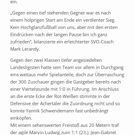
ein.
„Gegen einen tief stehenden Gegner war es nach
einem holprigen Start am Ende ein verdienter Sieg.
Kein Hochglanzfußball von uns, aber mit den ersten
Eindrücken nach der langen Pause bin ich ganz
zufrieden“, bilanzierte ein erleichterter SVO-Coach
Mark Lerandy.
Gegen den zwei Klassen tiefer angesiedelten
Landesligisten hatte sein Team vor allem in Durchgang
eins weitaus mehr Spielanteile, doch zur Überraschung
der 300 Zuschauer gingen die Gastgeber bereits nach
einer Viertelstunde mit 1:0 in Führung. Im Anschluss
an die erste Ecke der Rot-Weißen stimmte in der
Defensive der Achertäler die Zuordnung nicht und so
konnte Yannik Schwendemann fast unbedrängt
einköpfen.
Mit einem sehenswerten Freistoß aus 20 Metern traf
der agile Marvin Ludwig zum 1:1 (23.). Jean-Gabriel