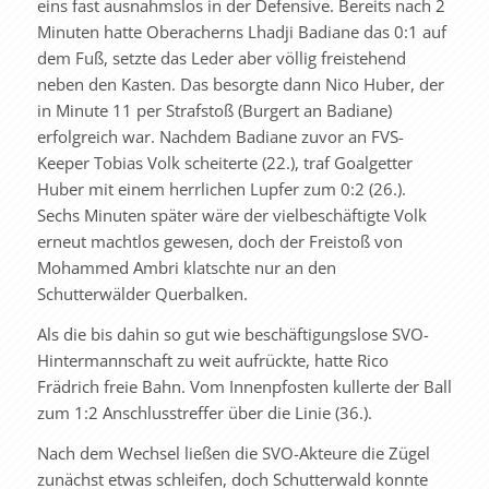
eins fast ausnahmslos in der Defensive. Bereits nach 2
Minuten hatte Oberacherns Lhadji Badiane das 0:1 auf
dem Fuß, setzte das Leder aber völlig freistehend
neben den Kasten. Das besorgte dann Nico Huber, der
in Minute 11 per Strafstoß (Burgert an Badiane)
erfolgreich war. Nachdem Badiane zuvor an FVS-
Keeper Tobias Volk scheiterte (22.), traf Goalgetter
Huber mit einem herrlichen Lupfer zum 0:2 (26.).
Sechs Minuten später wäre der vielbeschäftigte Volk
erneut machtlos gewesen, doch der Freistoß von
Mohammed Ambri klatschte nur an den
Schutterwälder Querbalken.
Als die bis dahin so gut wie beschäftigungslose SVO-
Hintermannschaft zu weit aufrückte, hatte Rico
Frädrich freie Bahn. Vom Innenpfosten kullerte der Ball
zum 1:2 Anschlusstreffer über die Linie (36.).
Nach dem Wechsel ließen die SVO-Akteure die Zügel
zunächst etwas schleifen, doch Schutterwald konnte