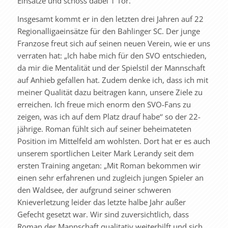
Einsätze und schoss dabei 1 Tor.
Insgesamt kommt er in den letzten drei Jahren auf 22
Regionalligaeinsätze für den Bahlinger SC. Der junge
Franzose freut sich auf seinen neuen Verein, wie er uns
verraten hat: „Ich habe mich für den SVO entschieden,
da mir die Mentalität und der Spielstil der Mannschaft
auf Anhieb gefallen hat. Zudem denke ich, dass ich mit
meiner Qualität dazu beitragen kann, unsere Ziele zu
erreichen. Ich freue mich enorm den SVO-Fans zu
zeigen, was ich auf dem Platz drauf habe‘‘ so der 22-
jährige. Roman fühlt sich auf seiner beheimateten
Position im Mittelfeld am wohlsten. Dort hat er es auch
unserem sportlichen Leiter Mark Lerandy seit dem
ersten Training angetan: „Mit Roman bekommen wir
einen sehr erfahrenen und zugleich jungen Spieler an
den Waldsee, der aufgrund seiner schweren
Knieverletzung leider das letzte halbe Jahr außer
Gefecht gesetzt war. Wir sind zuversichtlich, dass
Roman der Mannschaft qualitativ weiterhilft und sich