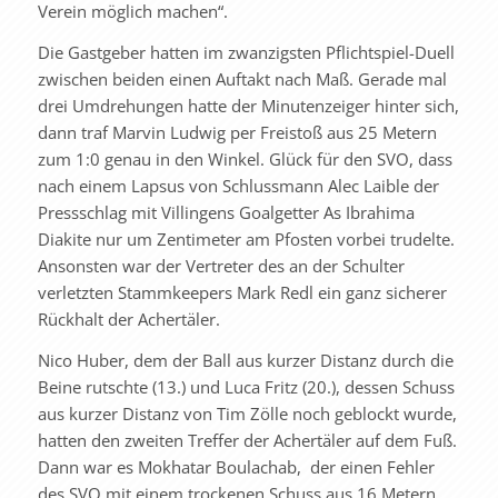
Verein möglich machen“.
Die Gastgeber hatten im zwanzigsten Pflichtspiel-Duell
zwischen beiden einen Auftakt nach Maß. Gerade mal
drei Umdrehungen hatte der Minutenzeiger hinter sich,
dann traf Marvin Ludwig per Freistoß aus 25 Metern
zum 1:0 genau in den Winkel. Glück für den SVO, dass
nach einem Lapsus von Schlussmann Alec Laible der
Pressschlag mit Villingens Goalgetter As Ibrahima
Diakite nur um Zentimeter am Pfosten vorbei trudelte.
Ansonsten war der Vertreter des an der Schulter
verletzten Stammkeepers Mark Redl ein ganz sicherer
Rückhalt der Achertäler.
Nico Huber, dem der Ball aus kurzer Distanz durch die
Beine rutschte (13.) und Luca Fritz (20.), dessen Schuss
aus kurzer Distanz von Tim Zölle noch geblockt wurde,
hatten den zweiten Treffer der Achertäler auf dem Fuß.
Dann war es Mokhatar Boulachab, der einen Fehler
des SVO mit einem trockenen Schuss aus 16 Metern