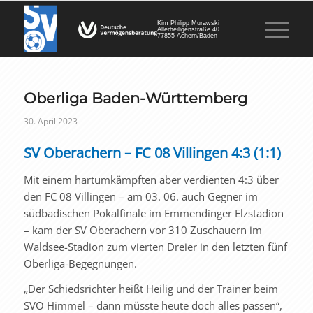
Kim Philipp Murawski
Allerheiligenstraße 40
77855 Achern/Baden
Oberliga Baden-Württemberg
30. April 2023
SV Oberachern – FC 08 Villingen 4:3 (1:1)
Mit einem hartumkämpften aber verdienten 4:3 über
den FC 08 Villingen – am 03. 06. auch Gegner im
südbadischen Pokalfinale im Emmendinger Elzstadion
– kam der SV Oberachern vor 310 Zuschauern im
Waldsee-Stadion zum vierten Dreier in den letzten fünf
Oberliga-Begegnungen.
„Der Schiedsrichter heißt Heilig und der Trainer beim
SVO Himmel – dann müsste heute doch alles passen“,