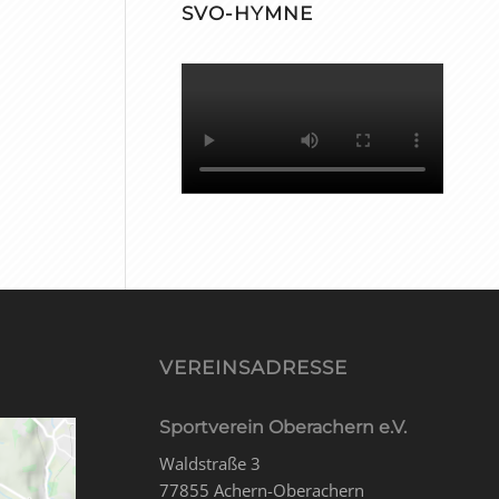
SVO-HYMNE
VEREINSADRESSE
Sportverein Oberachern e.V.
Waldstraße 3
77855 Achern-Oberachern