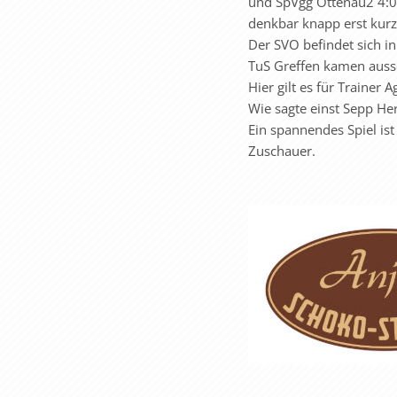
und SpVgg Ottenau2 4:0 
denkbar knapp erst kurz 
Der SVO befindet sich i
TuS Greffen kamen aussch
Hier gilt es für Trainer
Wie sagte einst Sepp He
Ein spannendes Spiel ist
Zuschauer.