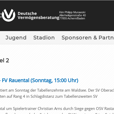
Kim Philipp Murawski
rt
Allerheiligenstraße 40
on
77855 Achern/Baden
Jugend
Stadion
Sponsoren & Partn
el 2
 FV Rauental (Sonntag, 15:00 Uhr)
stiert am Sonntag der Tabellenzehnte am Waldsee. Der SV Obera
kten auf Rang 4 in Schlagdistanz zum Tabellenzweiten SV
ntal um Spielertrainer Christian Arns durch Siege gegen OSV Rasta