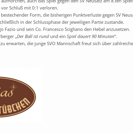
aufhorchen, auch das Spiel gegen den SV Neusatz am 8.ten Spiel
vor Schluß mit 0:1 verloren.
n bestechender Form, die bisherigen Punktverluste gegen SV Neus
ließlich in der Schlussphase der jeweiligen Partie zustande.
 Ago Fazio und sein Co. Francesco Scigliano den Hebel anzusetzen.
rberger „
Der Ball ist rund
und ein
Spiel dauert 90 Minuten
“.
 zu erwarten, die junge SVO Mannschaft freut sich über zahlreich