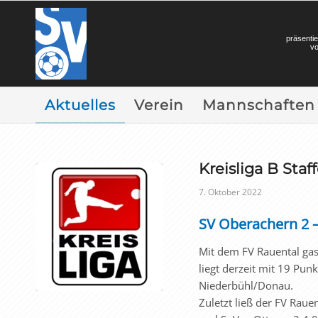
präsentie
v
Aktuelles
Verein
Mannschaften
Kreisliga B Staff
7. Oktober 2022
SV Oberachern 2 –
Mit dem FV Rauental ga
liegt derzeit mit 19 Pun
Niederbühl/Donau.
Zuletzt ließ der FV Raue