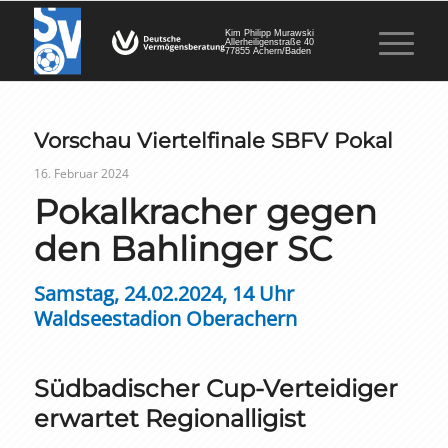
Kim Philipp Murawski
Allerheiligenstraße 40
77855 Achern/Baden
Vorschau Viertelfinale SBFV Pokal
16. Februar 2024
Pokalkracher gegen
den
Bahlinger SC
Samstag, 24.02.2024, 14 Uhr
Waldseestadion Oberachern
Südbadischer Cup-Verteidiger
erwartet Regionalligist