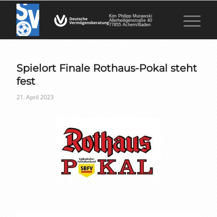
Kim Philipp Murawski
Allerheiligenstraße 40
77855 Achern/Baden
Spielort Finale Rothaus-Pokal steht
fest
21. April 2023