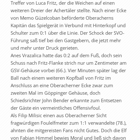
Treffer von Luca Fritz, der die Weichen auf einen
weiteren Dreier der Achertäler stellte. Nach einer Ecke
von Memo Güzelcoban beförderte Oberacherns
Kapitän das Spielgerät in Verbund mit Hinterkopf und
Schulter zum 0:1 über die Linie. Der Schock der SVO-
Führung saß tief bei den Gastgebern, die jetzt mehr
und mehr unter Druck gerieten.
Anes Vrazalica hatte das 0:2 auf dem Fuß, doch sein
Schuss nach Fritz-Flanke strich nur um Zentimeter am
GSV-Gehäuse vorbei (66.). Vier Minuten später lag der
Ball nach einem weiteren Kopfball von Fritz im
Anschluss an eine Oberacherner Ecke zwar zum
zweiten Mal im Göppinger Gehäuse, doch
Schiedsrichter John Bender erkannte zum Entsetzen
der Gäste ein vermeintliches Offensivfoul.
Als Filip Milisic einen aus Oberacherner Sicht
fragwürdigen Foulelfmeter zum 1:1 verwandelte (78.),
ahnten die mitgereisten Fans nicht Gutes. Doch die Elf
von Fabian Himmel bewies Moral und ließ sich davon