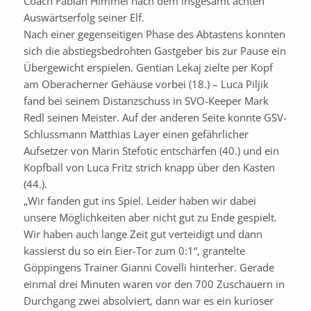
Coach Fabian Himmel nach dem insgesamt achten
Auswärtserfolg seiner Elf.
Nach einer gegenseitigen Phase des Abtastens konnten
sich die abstiegsbedrohten Gastgeber bis zur Pause ein
Übergewicht erspielen. Gentian Lekaj zielte per Kopf
am Oberacherner Gehäuse vorbei (18.) – Luca Piljik
fand bei seinem Distanzschuss in SVO-Keeper Mark
Redl seinen Meister. Auf der anderen Seite konnte GSV-
Schlussmann Matthias Layer einen gefährlicher
Aufsetzer von Marin Stefotic entschärfen (40.) und ein
Kopfball von Luca Fritz strich knapp über den Kasten
(44.).
„Wir fanden gut ins Spiel. Leider haben wir dabei
unsere Möglichkeiten aber nicht gut zu Ende gespielt.
Wir haben auch lange Zeit gut verteidigt und dann
kassierst du so ein Eier-Tor zum 0:1“, grantelte
Göppingens Trainer Gianni Covelli hinterher. Gerade
einmal drei Minuten waren vor den 700 Zuschauern in
Durchgang zwei absolviert, dann war es ein kurioser