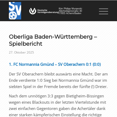
Kim Philipp Murawski
Allerheiligenstraße 40
77855 Achern/Baden
Oberliga Baden-Württemberg –
Spielbericht
27. Oktober 2025
1. FC Normannia Gmünd – SV Oberachern 0:1 (0:0)
Der SV Oberachern bleibt auswärts eine Macht. Der am
Ende verdiente 1:0 Sieg bei Normannia Gmünd war im
siebten Spiel in der Fremde bereits der fünfte (!) Dreier.
Nach dem unnötigen 3:3 gegen Bietigheim-Bissingen
wegen eines Blackouts in der letzten Viertelstunde mit
zwei einfachen Gegentoren gaben die Achertäler dank
einer starken kämpferischen Einstellung die richtige