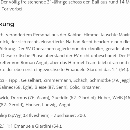
Der völlig freistehende 31-Jährige schoss den Ball aus rund 14 M
 Tor vorbei.
rkung
cht verändertem Personal aus der Kabine. Himmel tauschte Maxi
ick, der sich rechts einsortierte. Nathan Recht beackerte nun die
Wirkung. Der SV Oberachern agierte nun druckvoller, gerade über 
fe. Diese kritische Phase überstand der FV nicht unbeschadet. Der 
treffer von Roman Angot, aber das Himmel-Team blieb dran und 
te der eben erst eingewechselte Emanuele Giardini das 1:1 (64.).
cci – Fippl, Geiselhart, Zimmermann, Schäch, Schmidtke (79. Jeggl
alinec (68. Egle), Bleise (87. Senn), Colic, Kirsamer.
wick, Durmus (76. Asam), Gueddin (62. Giardini), Huber, Weiß (46
 (82. Gerold), Hauser, Ludwig, Angot.
qi (SpVgg 03 Ilvesheim) – Zuschauer: 200.
2.), 1:1 Emanuele Giardini (64.).