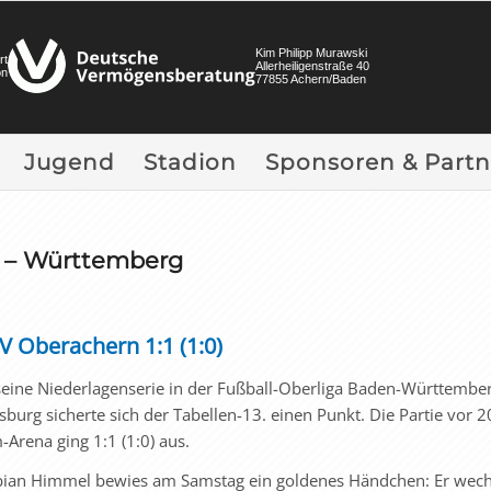
Kim Philipp Murawski
rt
Allerheiligenstraße 40
on
77855 Achern/Baden
Jugend
Stadion
Sponsoren & Partn
 – Württemberg
V Oberachern 1:1 (1:0)
seine Niederlagenserie in der Fußball-Oberliga Baden-Württembe
urg sicherte sich der Tabellen-13. einen Punkt. Die Partie vor 2
Arena ging 1:1 (1:0) aus.
abian Himmel bewies am Samstag ein goldenes Händchen: Er wech