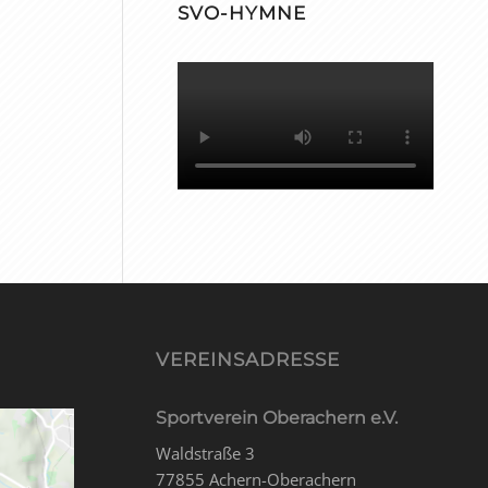
SVO-HYMNE
VEREINSADRESSE
Sportverein Oberachern e.V.
Waldstraße 3
77855 Achern-Oberachern