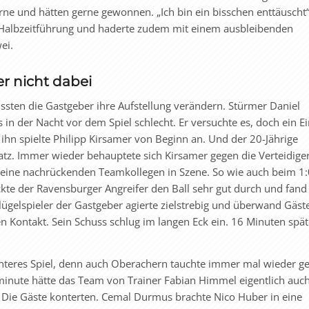
e und hätten gerne gewonnen. „Ich bin ein bisschen enttäuscht“
r Halbzeitführung und haderte zudem mit einem ausbleibenden
ei.
r nicht dabei
ssten die Gastgeber ihre Aufstellung verändern. Stürmer Daniel
 in der Nacht vor dem Spiel schlecht. Er versuchte es, doch ein Ei
ihn spielte Philipp Kirsamer von Beginn an. Und der 20-Jährige
satz. Immer wieder behauptete sich Kirsamer gegen die Verteidige
eine nachrückenden Teamkollegen in Szene. So wie auch beim 1:
ckte der Ravensburger Angreifer den Ball sehr gut durch und fand
Flügelspieler der Gastgeber agierte zielstrebig und überwand Gäst
 Kontakt. Sein Schuss schlug im langen Eck ein. 16 Minuten späte
nteres Spiel, denn auch Ober­achern tauchte immer mal wieder ge
lminute hätte das Team von Trainer Fabian Himmel eigentlich auch
Die Gäste konterten. Cemal Durmus brachte Nico Huber in eine