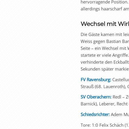
hervorragende Position. 
allerdings haarscharf am
Wechsel mit Wi
Die Gäste kamen mit lei
Weiss gegen Bastian Barn
Seite – ein Wechsel mit 
startete er viele Angrif
verhinderte den Eckball
Sekunden später markier
FV Ravensburg:
Castellu
Strauß (68. Lauenroth), G
SV Oberachern:
Redl – Z
Barnick), Leberer, Recht
Schiedsrichter:
Adem Muli
Tore: 1:0 Felix Schäch (1