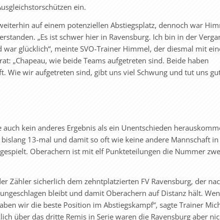
usgleichstorschützen ein.
eiterhin auf einem potenziellen Abstiegsplatz, dennoch war Hi
rstanden. „Es ist schwer hier in Ravensburg. Ich bin in der Verg
 war glücklich“, meinte SVO-Trainer Himmel, der diesmal mit ein
rat: „Chapeau, wie beide Teams aufgetreten sind. Beide haben
t. Wie wir aufgetreten sind, gibt uns viel Schwung und tut uns gu
e auch kein anderes Ergebnis als ein Unentschieden herauskom
bislang 13-mal und damit so oft wie keine andere Mannschaft in
gespielt. Oberachern ist mit elf Punkteteilungen die Nummer zwe
 der Zähler sicherlich dem zehntplatzierten FV Ravensburg, der n
ungeschlagen bleibt und damit Oberachern auf Dis­tanz hält. W
haben wir die beste Position im Abstiegskampf“, sagte Trainer Mic
cklich über das dritte Remis in Serie waren die Ravensburg aber nic