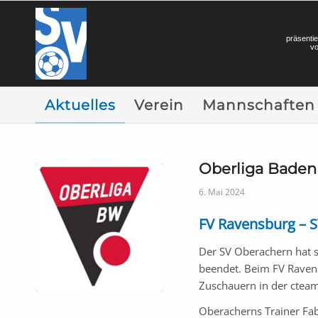
präsentie
v
Aktuelles
Verein
Mannschaften
Oberliga Baden
6. Mai 2024
FV Ravensburg – S
Der SV Ober­achern hat 
beendet. Beim FV Ravensb
Zuschauern in der cteam-
Ober­acherns Trainer F