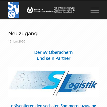
Kim Philipp Murawski
Allerheiligenstraße 40
77855 Achern/Baden
Neuzugang
19. Juni 2026
Der SV Oberachern
und sein Partner
präsentieren den sechsten Sommerneuzugang