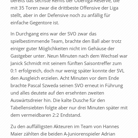
bereits das sechste Remis der Oberliga-Reserve, die
mit 35 Toren zwar die drittbeste Offensive der Liga
stellt, aber in der Defensive noch zu anfällig für
einfache Gegentore ist.
In Durchgang eins war der SVO zwar das
spielbestimmende Team, brachte den Ball aber trotz
einiger guter Möglichkeiten nicht im Gehäuse der
Gastgeber unter. Neun Minuten nach dem Wechsel war
Janick Schmidt mit seinem fünften Saisontreffer zum
0:1 erfolgreich, doch nur wenig später konnte der SVL
den Ausgleich erzielen. Acht Minuten vor dem Ende
brachte Pascal Szweda seinen SVO erneut in Führung
und alles deutete auf den ersehnten zweiten
Auswärtsdreier hin. Die kalte Dusche für den
Tabellensiebten folgte aber nur drei Minuten später mit
dem vermeidbaren 2:2 Endstand.
Zu den auffälligsten Akteuren im Team von Hannes
Maier zählten die beiden A-Juniorenspieler Adrian