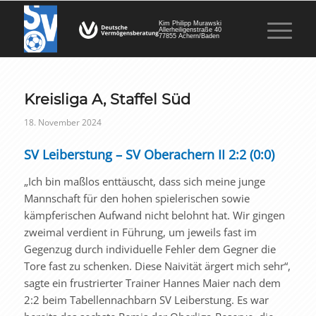
Kim Philipp Murawski
Allerheiligenstraße 40
77855 Achern/Baden
Kreisliga A, Staffel Süd
18. November 2024
SV Leiberstung – SV Oberachern II 2:2 (0:0)
„Ich bin maßlos enttäuscht, dass sich meine junge
Mannschaft für den hohen spielerischen sowie
kämpferischen Aufwand nicht belohnt hat. Wir gingen
zweimal verdient in Führung, um jeweils fast im
Gegenzug durch individuelle Fehler dem Gegner die
Tore fast zu schenken. Diese Naivität ärgert mich sehr“,
sagte ein frustrierter Trainer Hannes Maier nach dem
2:2 beim Tabellennachbarn SV Leiberstung. Es war