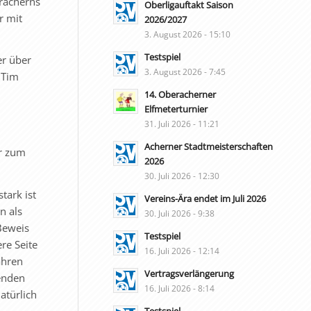
eracherns
Oberligauftakt Saison
r mit
2026/2027
3. August 2026 - 15:10
Testspiel
er über
3. August 2026 - 7:45
 Tim
14. Oberacherner
Elfmeterturnier
31. Juli 2026 - 11:21
Acherner Stadtmeisterschaften
er zum
2026
30. Juli 2026 - 12:30
tark ist
Vereins-Ära endet im Juli 2026
n als
30. Juli 2026 - 9:38
Beweis
Testspiel
re Seite
16. Juli 2026 - 12:14
ahren
Vertragsverlängerung
menden
16. Juli 2026 - 8:14
atürlich