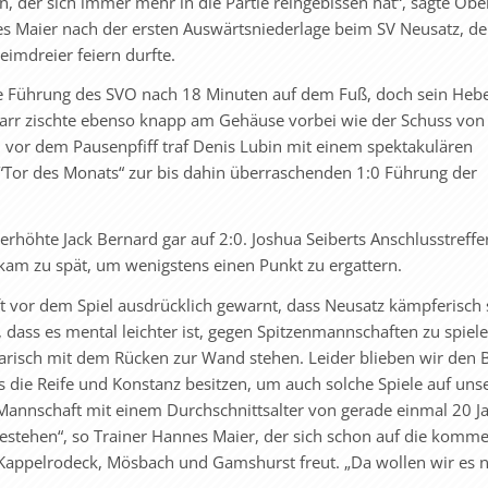
n, der sich immer mehr in die Partie reingebissen hat“, sagte Ob
s Maier nach der ersten Auswärtsniederlage beim SV Neusatz, de
eimdreier feiern durfte.
ie Führung des SVO nach 18 Minuten auf dem Fuß, doch sein Heb
parr zischte ebenso knapp am Gehäuse vorbei wie der Schuss von
n vor dem Pausenpfiff traf Denis Lubin mit einem spektakulären
e “Tor des Monats“ zur bis dahin überraschenden 1:0 Führung der
rhöhte Jack Bernard gar auf 2:0. Joshua Seiberts Anschlusstreff
 kam zu spät, um wenigstens einen Punkt zu ergattern.
t vor dem Spiel ausdrücklich gewarnt, dass Neusatz kämpferisch s
dass es mental leichter ist, gegen Spitzenmannschaften zu spiele
larisch mit dem Rücken zur Wand stehen. Leider blieben wir den 
ts die Reife und Konstanz besitzen, um auch solche Spiele auf unse
 Mannschaft mit einem Durchschnittsalter von gerade einmal 20 J
gestehen“, so Trainer Hannes Maier, der sich schon auf die kom
Kappelrodeck, Mösbach und Gamshurst freut. „Da wollen wir es n