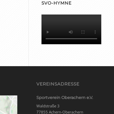
SVO-HYMNE
VEREINSADRESSE
Sportverein Oberachern e.V.
Waldstraße 3
77855 Achern-Oberachern