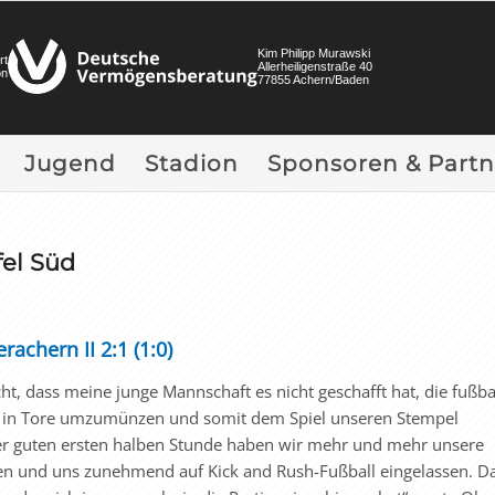
Kim Philipp Murawski
rt
Allerheiligenstraße 40
on
77855 Achern/Baden
Jugend
Stadion
Sponsoren & Partn
fel Süd
achern II 2:1 (1:0)
ht, dass meine junge Mannschaft es nicht geschafft hat, die fußba
ig in Tore umzumünzen und somit dem Spiel unseren Stempel
er guten ersten halben Stunde haben wir mehr und mehr unsere
oren und uns zunehmend auf Kick and Rush-Fußball eingelassen. Da