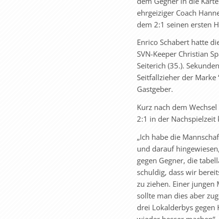
dem Gegner in die Karte
ehrgeiziger Coach Hanne
dem 2:1 seinen ersten H
Enrico Schabert hatte d
SVN-Keeper Christian S
Seiterich (35.). Sekunde
Seitfallzieher der Mark
Gastgeber.
Kurz nach dem Wechsel e
2:1 in der Nachspielzeit
„Ich habe die Mannschaf
und darauf hingewiesen, 
gegen Gegner, die tabel
schuldig, dass wir berei
zu ziehen. Einer jungen
sollte man dies aber zu
drei Lokalderbys gegen 
wieder besser machen“.