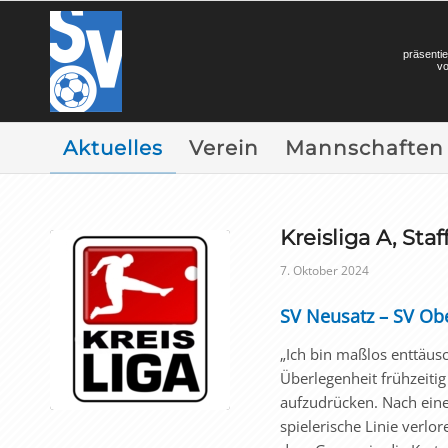
präsentie
v
Aktuelles
Verein
Mannschaften
Kreisliga A, Staf
7. Oktober 2024
SV Neusatz – SV Ober
„Ich bin maßlos enttäusc
Überlegenheit frühzeit
aufzudrücken. Nach ein
spielerische Linie verl