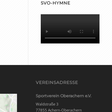
SVO-HYMNE
VEREINSADRESSE
Sportverein Oberachern e.V.
Waldstraße 3
77855 Achern-Oberachern