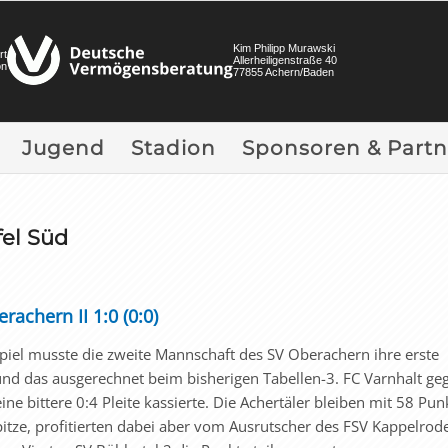
Kim Philipp Murawski
rt
Allerheiligenstraße 40
on
77855 Achern/Baden
Jugend
Stadion
Sponsoren & Partn
fel Süd
rachern II 1:0 (0:0)
piel musste die zweite Mannschaft des SV Oberachern ihre erste
nd das ausgerechnet beim bisherigen Tabellen-3. FC Varnhalt ge
ne bittere 0:4 Pleite kassierte. Die Achertäler bleiben mit 58 Pun
pitze, profitierten dabei aber vom Ausrutscher des FSV Kappelrod