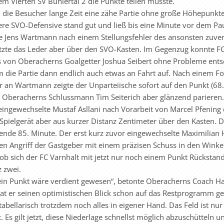
m Vierten SV Bühlertal 2 die Punkte teilen musste.
 die Besucher lange Zeit eine zähe Partie ohne große Höhepunkte
here SVO-Defensive stand gut und ließ bis eine Minute vor dem Pa
e Jens Wartmann nach einem Stellungsfehler des ansonsten zuver
setzte das Leder aber über den SVO-Kasten. Im Gegenzug konnte F
s von Oberacherns Goalgetter Joshua Seibert ohne Probleme ents
die Partie dann endlich auch etwas an Fahrt auf. Nach einem Fo
 an Wartmann zeigte der Unparteiische sofort auf den Punkt (68.
te Oberacherns Schlussmann Tim Seiterich aber glänzend parieren.
eingewechselte Mustaf Asllani nach Vorarbeit von Marcel Pfening 
 Spielgerät aber aus kurzer Distanz Zentimeter über den Kasten. 
idende 85. Minute. Der erst kurz zuvor eingewechselte Maximilian
len Angriff der Gastgeber mit einem präzisen Schuss in den Wink
ob sich der FC Varnhalt mit jetzt nur noch einem Punkt Rückstan
 zwei.
, ein Punkt wäre verdient gewesen“, betonte Oberacherns Coach H
at er seinen optimistischen Blick schon auf das Restprogramm ger
tabellarisch trotzdem noch alles in eigener Hand. Das Feld ist nu
s gilt jetzt, diese Niederlage schnellst möglich abzuschütteln un