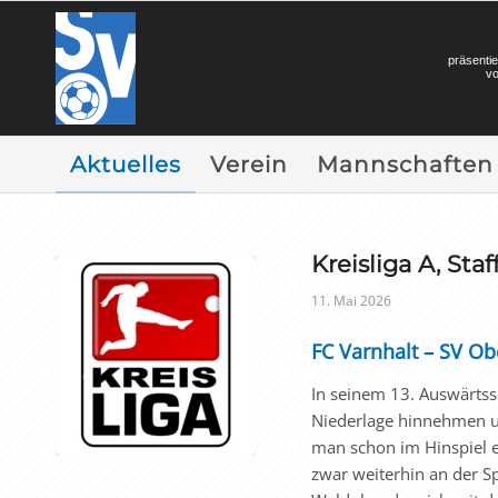
präsentie
v
Aktuelles
Verein
Mannschaften
Kreisliga A, Staf
11. Mai 2026
FC Varnhalt – SV Obe
In seinem 13. Auswärtss
Niederlage hinnehmen u
man schon im Hinspiel ei
zwar weiterhin an der S