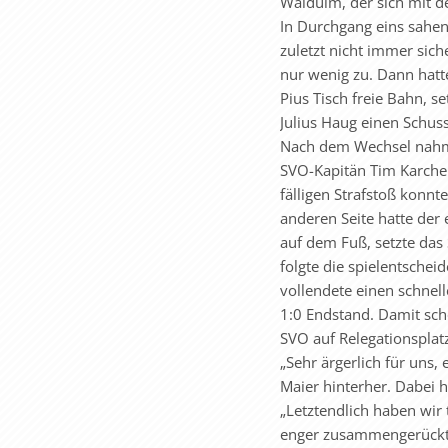
Waldulm, der sich mit de
In Durchgang eins sahen
zuletzt nicht immer sic
nur wenig zu. Dann hatt
Pius Tisch freie Bahn, 
Julius Haug einen Schus
Nach dem Wechsel nahm 
SVO-Kapitän Tim Karcher
fälligen Strafstoß konn
anderen Seite hatte der 
auf dem Fuß, setzte das
folgte die spielentsche
vollendete einen schnel
1:0 Endstand. Damit sch
SVO auf Relegationsplatz
„Sehr ärgerlich für uns
Maier hinterher. Dabei h
„Letztendlich haben wir 
enger zusammengerückt. E