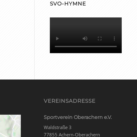
SVO-HYMNE
VEREINSADRESSE
Sportverein Oberachern e.V.
Waldstraße 3
77855 Achern-Oberachern