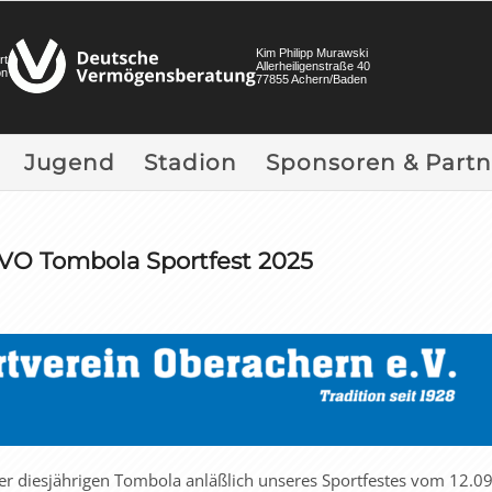
Kim Philipp Murawski
rt
Allerheiligenstraße 40
on
77855 Achern/Baden
Jugend
Stadion
Sponsoren & Partn
SVO Tombola Sportfest 2025
der diesjährigen Tombola anläßlich unseres Sportfestes vom 12.09