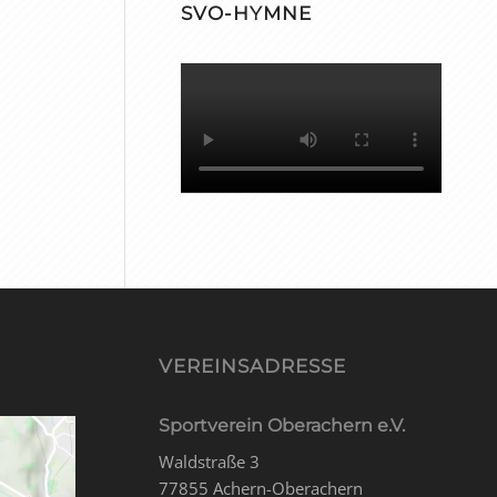
SVO-HYMNE
VEREINSADRESSE
Sportverein Oberachern e.V.
Waldstraße 3
77855 Achern-Oberachern