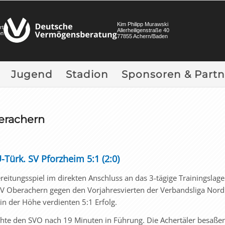
Kim Philipp Murawski
rt
Allerheiligenstraße 40
on
77855 Achern/Baden
Jugend
Stadion
Sponsoren & Partn
erachern
Türk. SV Pforzheim 5:1 (2:0)
eitungsspiel im direkten Anschluss an das 3-tägige Trainingslage
SV Oberachern gegen den Vorjahresvierten der Verbandsliga Nor
n der Höhe verdienten 5:1 Erfolg.
hte den SVO nach 19 Minuten in Führung. Die Achertäler besaßen