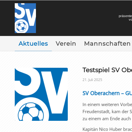
präsentie
v
Aktuelles
Verein
Mannschaften
Testspiel SV Ob
21. Juli 2025
SV Oberachern – GU-
In einem weiteren Vorber
Freudenstadt, kam der 
zu einem am Ende auch i
Kapitän Nico Huber brac