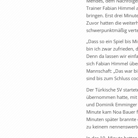
Mendes, dem Nachfolger 
Trainer Fabian Himmel a
bringen. Erst drei Minut
Zuvor hatten die weiter
schwerpunktmäßig vertei
„Dass so ein Spiel bis M
bin ich zwar zufrieden,
Denn da lassen wir einfa
sich Fabian Himmel über 
Mannschaft: „Das war bis
sind bis zum Schluss coo
Der Türkische SV starte
übernommen hatte, mit v
und Dominik Emminger fü
Minute kam Noa Bauer fr
Minuten später brannte 
zu keinem nennenswert
In der 19. Minute hatten