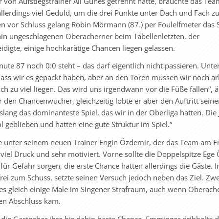
von Aufstiegstrainer Ali Günes getrennt hatte, brauchte das Te
llerdings viel Geduld, um die drei Punkte unter Dach und Fach z
en vor Schluss gelang Robin Mörmann (87.) per Foulelfmeter das S
hin ungeschlagenen Ober­acherner beim Tabellenletzten, der
digte, einige hochkarätige Chancen liegen gelassen.
inute 87 noch 0:0 steht – das darf eigentlich nicht passieren. Unte
 dass wir es gepackt haben, aber an den Toren müssen wir noch ar
ch zu viel liegen. Das wird uns irgendwann vor die Füße fallen“, ä
den Chancenwucher, gleichzeitig lobte er aber den Auftritt seine
lang das dominanteste Spiel, das wir in der Oberliga hatten. Die
l geblieben und hatten eine gute Struktur im Spiel.“
te unter seinem neuen Trainer Engin Özdemir, der das Team am Fr
iel Druck und sehr motiviert. Vorne sollte die Doppelspitze Ege 
r Gefahr sorgen, die erste Chance hatten allerdings die Gäste. I
ei zum Schuss, setzte seinen Versuch jedoch neben das Ziel. Zwe
es gleich einige Male im Singener Strafraum, auch wenn Oberach
en Abschluss kam.
 die Gastgeber ihre bis dahin beste Chance. Emminger dribbelte d