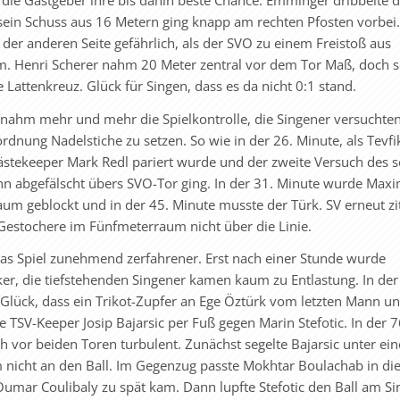
sein Schuss aus 16 Metern ging knapp am rechten Pfosten vorbei.
der anderen Seite gefährlich, als der SVO zu einem Freistoß aus
am. Henri Scherer nahm 20 Meter zentral vor dem Tor Maß, doch s
e Lattenkreuz. Glück für Singen, dass es da nicht 0:1 stand.
ahm mehr und mehr die Spielkontrolle, die Singener versuchten
dnung Nadelstiche zu setzen. So wie in der 26. Minute, als Tevfi
stekeeper Mark Redl pariert wurde und der zweite Versuch des s
 abgefälscht übers SVO-Tor ging. In der 31. Minute wurde Maxi
um geblockt und in der 45. Minute musste der Türk. SV erneut zit
 Gestochere im Fünfmeterraum nicht über die Linie.
as Spiel zunehmend zerfahrener. Erst nach einer Stunde wurde
er, die tiefstehenden Singener kamen kaum zu Entlastung. In der
 Glück, dass ein Trikot-Zupfer an Ege Öztürk vom letzten Mann 
e TSV-Keeper Josip Bajarsic per Fuß gegen Marin Stefotic. In der 7
h vor beiden Toren turbulent. Zunächst segelte Bajarsic unter ein
m nicht an den Ball. Im Gegenzug passte Mokhtar Boulachab in die
umar Coulibaly zu spät kam. Dann lupfte Stefotic den Ball am S