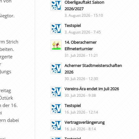
am von
Oberligauftakt Saison
u
2026/2027
iegtor.
3. August 2026 - 15:10
Testspiel
3. August 2026 - 7:45
rm Strich
14. Oberacherner
Elfmeterturnier
beiten.
31. Juli 2026 - 11:21
rgerte
r
Acherner Stadtmeisterschaften
 Jungs
2026
30. Juli 2026 - 12:30
Vereins-Ära endet im Juli 2026
eitag
30. Juli 2026 - 9:38
Öztürk
n der 16.
Testspiel
i
16. Juli 2026 - 12:14
ern dabei
Vertragsverlängerung
16. Juli 2026 - 8:14
rei