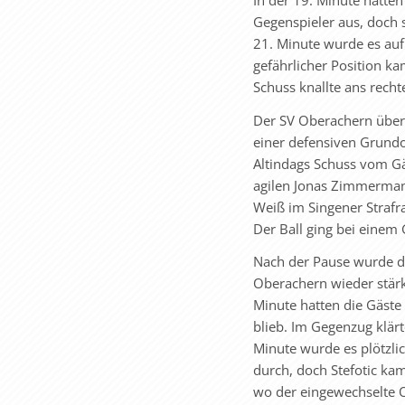
Gegenspieler aus, doch 
21. Minute wurde es auf 
gefährlicher Position k
Schuss knallte ans recht
Der SV Oberachern übern
einer defensiven Grundor
Altindags Schuss vom Gä
agilen Jonas Zimmermann
Weiß im Singener Strafra
Der Ball ging bei einem
Nach der Pause wurde d
Oberachern wieder stärk
Minute hatten die Gäste
blieb. Im Gegenzug klärt
Minute wurde es plötzlic
durch, doch Stefotic ka
wo der eingewechselte O