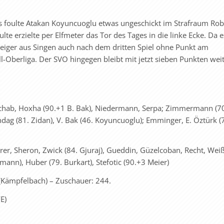
s foulte Atakan Koyuncuoglu etwas ungeschickt im Strafraum Rob
e erzielte per Elfmeter das Tor des Tages in die linke Ecke. Da 
steiger aus Singen auch nach dem dritten Spiel ohne Punkt am
l-Oberliga. Der SVO hingegen bleibt mit jetzt sieben Punkten wei
chab, Hoxha (90.+1 B. Bak), Niedermann, Serpa; Zimmermann (7
indag (81. Zidan), V. Bak (46. Koyuncuoglu); Emminger, E. Öztürk (
rer, Sheron, Zwick (84. Gjuraj), Gueddin, Güzelcoban, Recht, Weiß
mann), Huber (79. Burkart), Stefotic (90.+3 Meier)
Kämpfelbach) – Zuschauer: 244.
E)