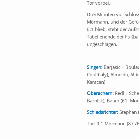
Tor vorbei.
Drei Minuten vor Schlus
Mörmann, und der Gefoult
0:1 blieb, steht der Auf
Tabellenende der Fußbal
ungeschlagen.
Singen:
Barjasic – Boula
Coulibaly), Almeida, Alt
Karacan)
Oberachern:
Redl – Sche
Barnick), Bauer (61. Mör
Schiedsrichter:
Stephan (
Tor: 0:1 Mörmann (87./F