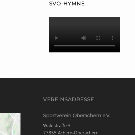
SVO-HYMNE
VEREINSADRESSE
Sportverein Oberachern e.V.
Waldstraße 3
77855 Achern-Oberachern