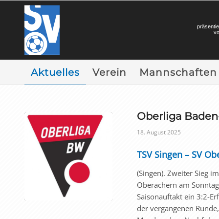
präsentie
v
Aktuelles
Verein
Mannschaften
Oberliga Bade
18. August 2025
TSV Singen – SV Obe
(Singen). Zweiter Sieg i
Oberachern am Sonntagn
Saisonauftakt ein 3:2-E
der vergangenen Runde, 