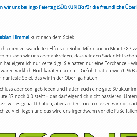
n wir uns bei Ingo Feiertag (SÜDKURIER) für die freundliche Über
Fabian Himmel
kurz nach dem Spiel:
rch einen verwandelten Elfer von Robin Mörmann in Minute 87 z
h müssen wir uns aber ankreiden, dass wir den Sack nicht schon
hat eigentlich nur verteidigt. Sie hatten nur eine Torchance – wi
waren wirklich Hochkaräter darunter. Gefühlt hatten wir 70 % Bal
nanteste Spiel, das wir in der Oberliga hatten.
chluss aber cool geblieben und hatten auch eine gute Struktur im 
nute 87 noch 0:0 steht – das darf eigentlich nicht passieren. Unter
 dass wir es gepackt haben, aber an den Toren müssen wir noch ar
ch zu viel liegen und das wird uns irgendwann vor die Füße fallen