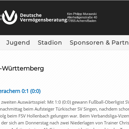
Kim Philipp Murawski
rt
Allerheiligenstraße 40
on
77855 Achern/Baden
Jugend
Stadion
Sponsoren & Partn
n-Württemberg
rachern 0:1 (0:0)
m zweiten Auswärtsspiel: Mit 1:0 (0:0) gewann Fußball-Oberligist S
achmittag beim Aufsteiger Türkischer SV Singen, nachdem sch
rfolg beim FSV Hollenbach gelungen war. Beim Verbandsliga-Vizem
der sich am Donnerstag nach zwei Niederlagen von Trainer Chris