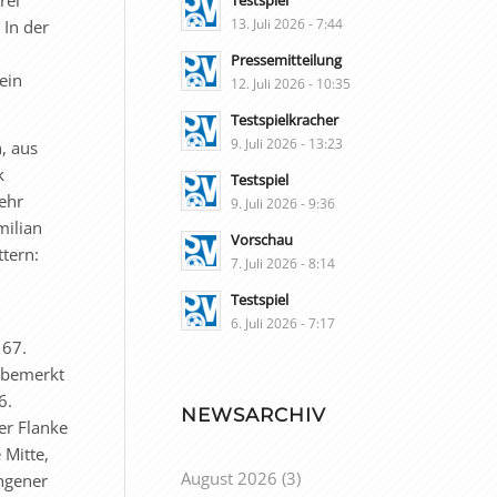
Testspiel
13. Juli 2026 - 7:44
 In der
Pressemitteilung
ein
12. Juli 2026 - 10:35
Testspielkracher
9. Juli 2026 - 13:23
, aus
k
Testspiel
ehr
9. Juli 2026 - 9:36
milian
Vorschau
tern:
7. Juli 2026 - 8:14
Testspiel
6. Juli 2026 - 7:17
 67.
unbemerkt
6.
NEWSARCHIV
er Flanke
 Mitte,
August 2026
(3)
ingener