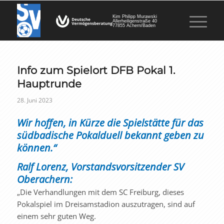
Kim Philipp Murawski
Allerheiligenstraße 40
77855 Achern/Baden
Info zum Spielort DFB Pokal 1.
Hauptrunde
28. Juni 2023
Wir hoffen, in Kürze die Spielstätte für das
südbadische Pokalduell bekannt geben zu
können.“
Ralf Lorenz, Vorstandsvorsitzender SV
Oberachern:
„Die Verhandlungen mit dem SC Freiburg, dieses
Pokalspiel im Dreisamstadion auszutragen, sind auf
einem sehr guten Weg.