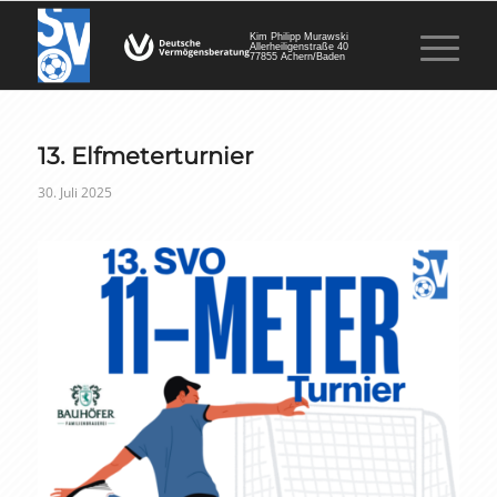
Kim Philipp Murawski
Allerheiligenstraße 40
77855 Achern/Baden
13. Elfmeterturnier
30. Juli 2025