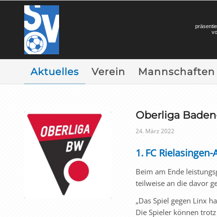
präsentie
v
Aktuelles
Verein
Mannschaften
Oberliga Bade
24. März 2022
1.
FC Rielasingen-
Beim am Ende leistungs
teilweise an die davor 
„Das Spiel gegen Linx h
Die Spieler können trotz