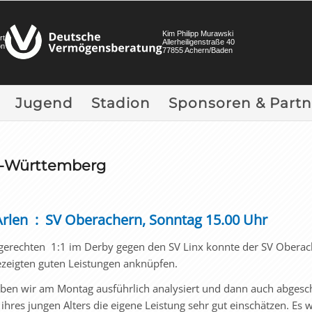
Kim Philipp Murawski
rt
Allerheiligenstraße 40
on
77855 Achern/Baden
Jugend
Stadion
Sponsoren & Partn
n-Württemberg
Arlen : SV Oberachern, Sonntag 15.00 Uhr
gerechten 1:1 im Derby gegen den SV Linx konnte der SV Oberac
gezeigten guten Leistungen anknüpfen.
aben wir am Montag ausführlich analysiert und dann auch abgesc
 ihres jungen Alters die eigene Leistung sehr gut einschätzen. Es 