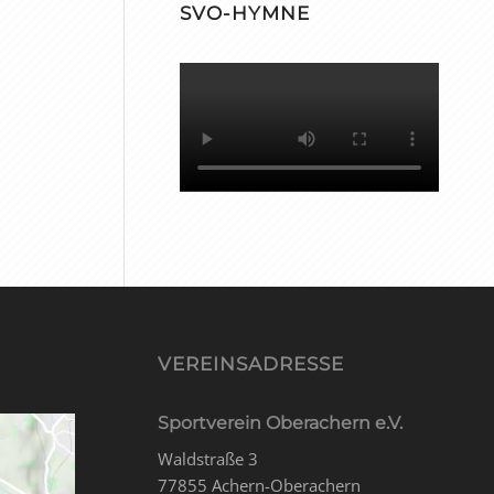
SVO-HYMNE
VEREINSADRESSE
Sportverein Oberachern e.V.
Waldstraße 3
77855 Achern-Oberachern