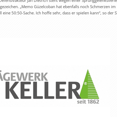
Defensivakteur Jan Dietrich steht wegen einer Sprunggelenksverl
ragezeichen. „Memo Güzelcoban hat ebenfalls noch Schmerzen im
ll eine 50:50-Sache. Ich hoffe sehr, dass er spielen kann“, so der 