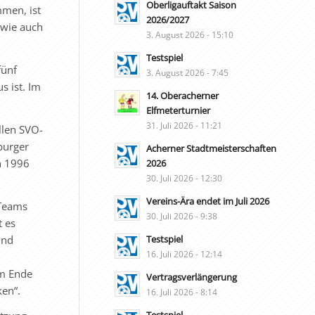
Oberligauftakt Saison
mmen, ist
2026/2027
dwie auch
3. August 2026 - 15:10
Testspiel
fünf
3. August 2026 - 7:45
s ist. Im
14. Oberacherner
Elfmeterturnier
31. Juli 2026 - 11:21
llen SVO-
burger
Acherner Stadtmeisterschaften
h 1996
2026
30. Juli 2026 - 12:30
Vereins-Ära endet im Juli 2026
 Teams
30. Juli 2026 - 9:38
t es
und
Testspiel
16. Juli 2026 - 12:14
Am Ende
Vertragsverlängerung
ken“.
16. Juli 2026 - 8:14