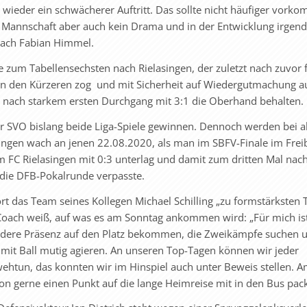
l wieder ein schwächerer Auftritt. Das sollte nicht häufiger vorko
e Mannschaft aber auch kein Drama und in der Entwicklung irgen
oach Fabian Himmel.
ise zum Tabellensechsten nach Rielasingen, der zuletzt nach zuvor 
n den Kürzeren zog und mit Sicherheit auf Wiedergutmachung au
 nach starkem ersten Durchgang mit 3:1 die Oberhand behalten.
er SVO bislang beide Liga-Spiele gewinnen. Dennoch werden bei a
ngen wach an jenen 22.08.2020, als man im SBFV-Finale im Frei
 FC Rielasingen mit 0:3 unterlag und damit zum dritten Mal nac
die DFB-Pokalrunde verpasste.
t das Team seines Kollegen Michael Schilling „zu formstärksten
Coach weiß, auf was es am Sonntag ankommen wird: „Für mich is
andere Präsenz auf den Platz bekommen, die Zweikämpfe suchen 
mit Ball mutig agieren. An unseren Top-Tagen können wir jeder
wehtun, das konnten wir im Hinspiel auch unter Beweis stellen. 
on gerne einen Punkt auf die lange Heimreise mit in den Bus pac