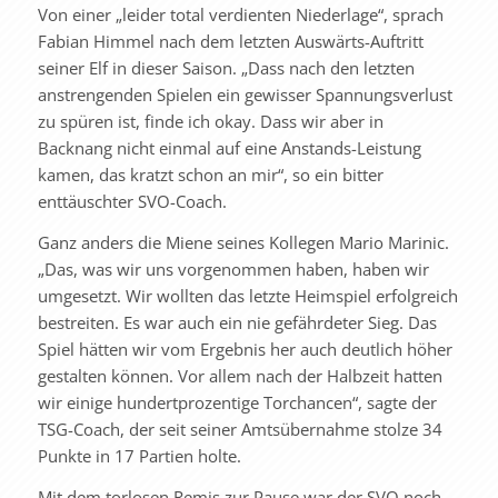
Von einer „leider total verdienten Niederlage“, sprach
Fabian Himmel nach dem letzten Auswärts-Auftritt
seiner Elf in dieser Saison. „Dass nach den letzten
anstrengenden Spielen ein gewisser Spannungsverlust
zu spüren ist, finde ich okay. Dass wir aber in
Backnang nicht einmal auf eine Anstands-Leistung
kamen, das kratzt schon an mir“, so ein bitter
enttäuschter SVO-Coach.
Ganz anders die Miene seines Kollegen Mario Marinic.
„Das, was wir uns vorgenommen haben, haben wir
umgesetzt. Wir wollten das letzte Heimspiel erfolgreich
bestreiten. Es war auch ein nie gefährdeter Sieg. Das
Spiel hätten wir vom Ergebnis her auch deutlich höher
gestalten können. Vor allem nach der Halbzeit hatten
wir einige hundertprozentige Torchancen“, sagte der
TSG-Coach, der seit seiner Amtsübernahme stolze 34
Punkte in 17 Partien holte.
Mit dem torlosen Remis zur Pause war der SVO noch