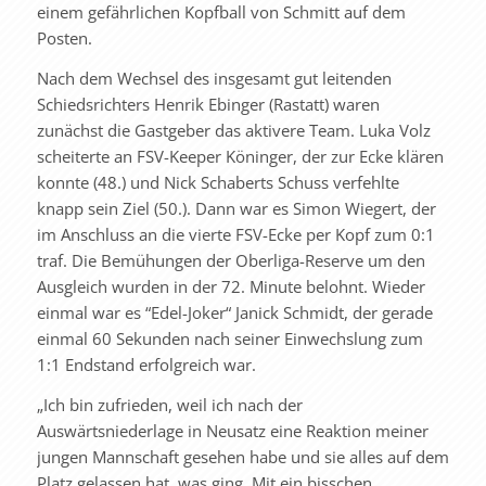
einem gefährlichen Kopfball von Schmitt auf dem
Posten.
Nach dem Wechsel des insgesamt gut leitenden
Schiedsrichters Henrik Ebinger (Rastatt) waren
zunächst die Gastgeber das aktivere Team. Luka Volz
scheiterte an FSV-Keeper Köninger, der zur Ecke klären
konnte (48.) und Nick Schaberts Schuss verfehlte
knapp sein Ziel (50.). Dann war es Simon Wiegert, der
im Anschluss an die vierte FSV-Ecke per Kopf zum 0:1
traf. Die Bemühungen der Oberliga-Reserve um den
Ausgleich wurden in der 72. Minute belohnt. Wieder
einmal war es “Edel-Joker“ Janick Schmidt, der gerade
einmal 60 Sekunden nach seiner Einwechslung zum
1:1 Endstand erfolgreich war.
„Ich bin zufrieden, weil ich nach der
Auswärtsniederlage in Neusatz eine Reaktion meiner
jungen Mannschaft gesehen habe und sie alles auf dem
Platz gelassen hat, was ging. Mit ein bisschen