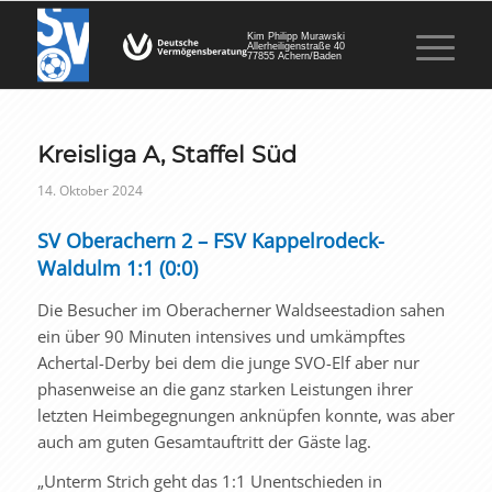
Kim Philipp Murawski
Allerheiligenstraße 40
77855 Achern/Baden
Kreisliga A, Staffel Süd
14. Oktober 2024
SV Oberachern 2 – FSV Kappelrodeck-
Waldulm 1:1 (0:0)
Die Besucher im Oberacherner Waldseestadion sahen
ein über 90 Minuten intensives und umkämpftes
Achertal-Derby bei dem die junge SVO-Elf aber nur
phasenweise an die ganz starken Leistungen ihrer
letzten Heimbegegnungen anknüpfen konnte, was aber
auch am guten Gesamtauftritt der Gäste lag.
„Unterm Strich geht das 1:1 Unentschieden in