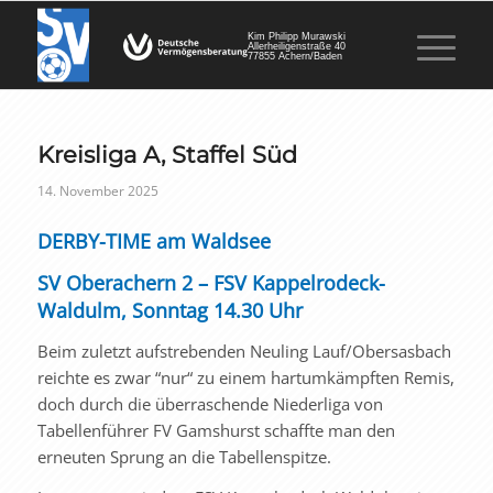
Kim Philipp Murawski
Allerheiligenstraße 40
77855 Achern/Baden
Kreisliga A, Staffel Süd
14. November 2025
DERBY-TIME am Waldsee
SV Oberachern 2 – FSV Kappelrodeck-
Waldulm, Sonntag 14.30 Uhr
Beim zuletzt aufstrebenden Neuling Lauf/Obersasbach
reichte es zwar “nur“ zu einem hartumkämpften Remis,
doch durch die überraschende Niederliga von
Tabellenführer FV Gamshurst schaffte man den
erneuten Sprung an die Tabellenspitze.