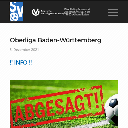
Kim Philipp Murawski
Allerheiligenstraße 40
77855 Achern/Baden
Oberliga Baden-Württemberg
3. Dezember 2021
!! INFO !!