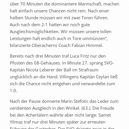
über 70 Minuten die dominantere Mannschaft, machen
halt einfach unsere Chancen nicht rein. Nach einer
halben Stunde müssen wir mit zwei Toren führen.
Auch nach dem 2:1 hatten wir noch gute
Ausgleichsmöglichkeiten. Wir müssen unsere tollen
Leistungen halt endlich auch in Tore ummünzen“,
bilanzierte Oberacherns Coach Fabian Himmel.
Bereits nach drei Minuten traf Luca Fritz nur den
Pfosten des 08-Gehäuses. In Minute 27. sprang SVO-
Kapitän Nicola Leberer der Ball im Strafraum
unglücklich an die Hand. Villingens Kapitän Ceylan ließ
sich die Chance nicht entgehen und verwandelte zum
1:0.
Nach der Pause donnerte Marin Stefotic das Leder zum
verdienten Ausgleich in den Winkel. (63.). Die Freude
bei den Achertälern währte aber nicht lange. Samet
Yilmaz traf nur drei Minuten später zur erneuten
Führung der Gastgeber. Der SVO drängte zwar in der