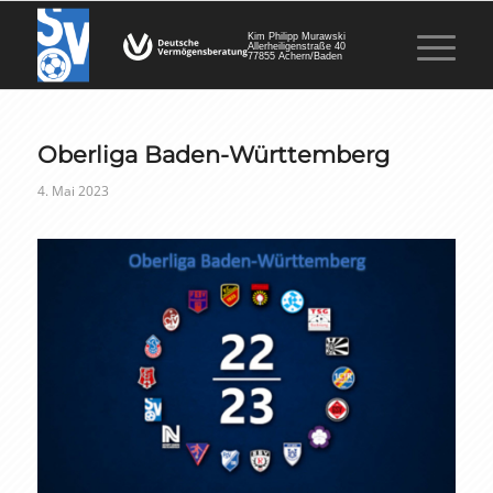
Kim Philipp Murawski
Allerheiligenstraße 40
77855 Achern/Baden
Oberliga Baden-Württemberg
4. Mai 2023