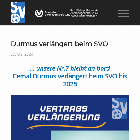
Kim Philipp Murawski
Allerheiligenstraße 40
77855 Achern/Baden
Durmus verlängert beim SVO
27. Mai 2024
… unsere Nr.7 bleibt an bord
Cemal Durmus verlängert beim SVO bis
2025