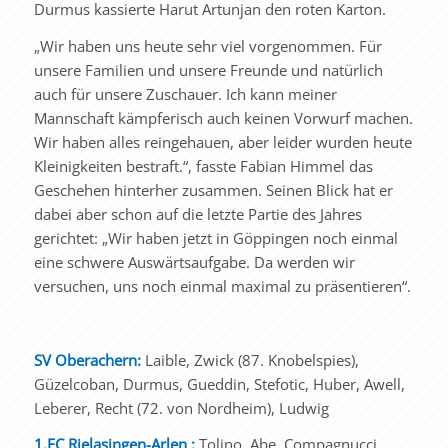
Durmus kassierte Harut Artunjan den roten Karton.
„Wir haben uns heute sehr viel vorgenommen. Für
unsere Familien und unsere Freunde und natürlich
auch für unsere Zuschauer. Ich kann meiner
Mannschaft kämpferisch auch keinen Vorwurf machen.
Wir haben alles reingehauen, aber leider wurden heute
Kleinigkeiten bestraft.“, fasste Fabian Himmel das
Geschehen hinterher zusammen. Seinen Blick hat er
dabei aber schon auf die letzte Partie des Jahres
gerichtet: „Wir haben jetzt in Göppingen noch einmal
eine schwere Auswärtsaufgabe. Da werden wir
versuchen, uns noch einmal maximal zu präsentieren“.
SV Oberachern:
Laible, Zwick (87. Knobelspies),
Güzelcoban, Durmus, Gueddin, Stefotic, Huber, Awell,
Leberer, Recht (72. von Nordheim), Ludwig
1.FC Rielasingen-Arlen :
Tolino, Abe, Compagnucci