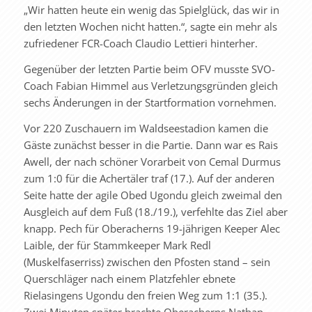
„Wir hatten heute ein wenig das Spielglück, das wir in
den letzten Wochen nicht hatten.“, sagte ein mehr als
zufriedener FCR-Coach Claudio Lettieri hinterher.
Gegenüber der letzten Partie beim OFV musste SVO-
Coach Fabian Himmel aus Verletzungsgründen gleich
sechs Änderungen in der Startformation vornehmen.
Vor 220 Zuschauern im Waldseestadion kamen die
Gäste zunächst besser in die Partie. Dann war es Rais
Awell, der nach schöner Vorarbeit von Cemal Durmus
zum 1:0 für die Achertäler traf (17.). Auf der anderen
Seite hatte der agile Obed Ugondu gleich zweimal den
Ausgleich auf dem Fuß (18./19.), verfehlte das Ziel aber
knapp. Pech für Oberacherns 19-jährigen Keeper Alec
Laible, der für Stammkeeper Mark Redl
(Muskelfaserriss) zwischen den Pfosten stand – sein
Querschläger nach einem Platzfehler ebnete
Rielasingens Ugondu den freien Weg zum 1:1 (35.).
Zwei Minuten später brachte Oberacherns Nathan