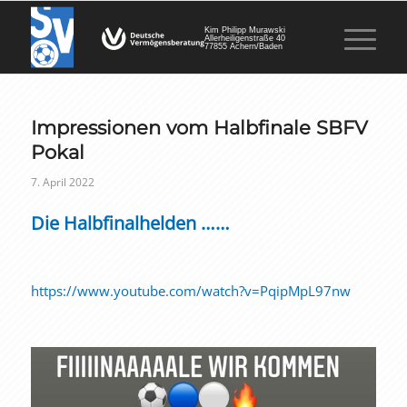
Kim Philipp Murawski
Allerheiligenstraße 40
77855 Achern/Baden
Impressionen vom Halbfinale SBFV
Pokal
7. April 2022
Die Halbfinalhelden ……
https://www.youtube.com/watch?v=PqipMpL97nw