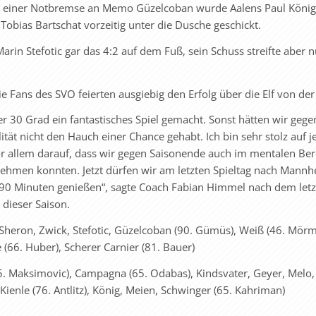
 einer Notbremse an Memo Güzelcoban wurde Aalens Paul Köni
 Tobias Bartschat vorzeitig unter die Dusche geschickt.
Marin Stefotic gar das 4:2 auf dem Fuß, sein Schuss streifte aber 
 Fans des SVO feierten ausgiebig den Erfolg über die Elf von der
r 30 Grad ein fantastisches Spiel gemacht. Sonst hätten wir gege
ät nicht den Hauch einer Chance gehabt. Ich bin sehr stolz auf j
or allem darauf, dass wir gegen Saisonende auch im mentalen Ber
ehmen konnten. Jetzt dürfen wir am letzten Spieltag nach Mann
 90 Minuten genießen“, sagte Coach Fabian Himmel nach dem letz
n dieser Saison.
, Sheron, Zwick, Stefotic, Güzelcoban (90. Gümüs), Weiß (46. Mör
e (66. Huber), Scherer Carnier (81. Bauer)
. Maksimovic), Campagna (65. Odabas), Kindsvater, Geyer, Melo,
Kienle (76. Antlitz), König, Meien, Schwinger (65. Kahriman)