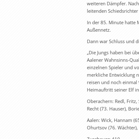
weiteren Dämpfer. Nach
leitenden Schiedsrichter
In der 85. Minute hatte 
Außennetz.
Dann war Schluss und die
„Die Jungs haben bei übe
Aalener Wahnsinns-Qualit
einzelnen Spieler und v
merkliche Entwicklung n
reisen und noch einmal
Heimauftritt seiner Elf i
Oberachern: Redl, Fritz
Recht (73. Hauser), Bori
Aalen: Wick, Hannam (65
Ohurtsov (76. Wächter), 
Zuschauer: 410