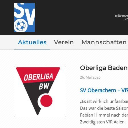
präsentie
v
Aktuelles
Verein
Mannschaften
Oberliga Bade
26. Mai 2026
SV Oberachern – VfR
„Es ist wirklich unfass
Das war die beste Saison
Fabian Himmel nach dem
Zweitligisten VfR Aalen.