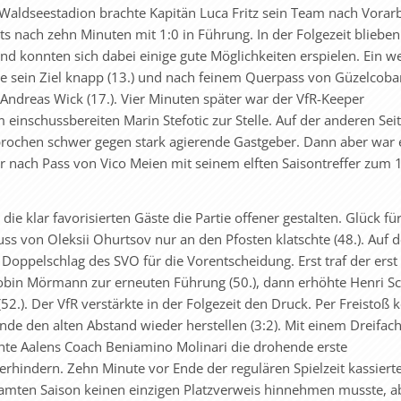
aldseestadion brachte Kapitän Luca Fritz sein Team nach Vorarb
 nach zehn Minuten mit 1:0 in Führung. In der Folgezeit blieben
d konnten sich dabei einige gute Möglichkeiten erspielen. Ein we
lte sein Ziel knapp (13.) und nach feinem Querpass von Güzelcoba
 Andreas Wick (17.). Vier Minuten später war der VfR-Keeper
 einschussbereiten Marin Stefotic zur Stelle. Auf der anderen Seit
rochen schwer gegen stark agierende Gastgeber. Dann aber war 
r nach Pass von Vico Meien mit seinem elften Saisontreffer zum 
ie klar favorisierten Gäste die Partie offener gestalten. Glück für
uss von Oleksii Ohurtsov nur an den Pfosten klatschte (48.). Auf d
 Doppelschlag des SVO für die Vorentscheidung. Erst traf der erst
obin Mörmann zur erneuten Führung (50.), dann erhöhte Henri S
(52.). Der VfR verstärkte in der Folgezeit den Druck. Per Freistoß 
nde den alten Abstand wieder herstellen (3:2). Mit einem Dreifac
hte Aalens Coach Beniamino Molinari die drohende erste
erhindern. Zehn Minute vor Ende der regulären Spielzeit kassierte
samten Saison keinen einzigen Platzverweis hinnehmen musste, a