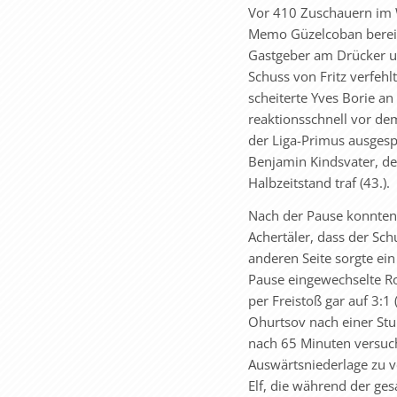
Vor 410 Zuschauern im W
Memo Güzelcoban bereits
Gastgeber am Drücker un
Schuss von Fritz verfeh
scheiterte Yves Borie an
reaktionsschnell vor dem
der Liga-Primus ausgesp
Benjamin Kindsvater, de
Halbzeitstand traf (43.).
Nach der Pause konnten d
Achertäler, dass der Sch
anderen Seite sorgte ein
Pause eingewechselte R
per Freistoß gar auf 3:1 
Ohurtsov nach einer Stu
nach 65 Minuten versuc
Auswärtsniederlage zu v
Elf, die während der ge