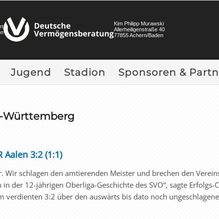
Kim Philipp Murawski
rt
Allerheiligenstraße 40
on
77855 Achern/Baden
Jugend
Stadion
Sponsoren & Partn
n-Württemberg
 Aalen 3:2 (1:1)
bar. Wir schlagen den amtierenden Meister und brechen den Verein
 in der 12-jährigen Oberliga-Geschichte des SVO“, sagte Erfolgs-
 verdienten 3:2 über den auswärts bis dato noch ungeschlagene