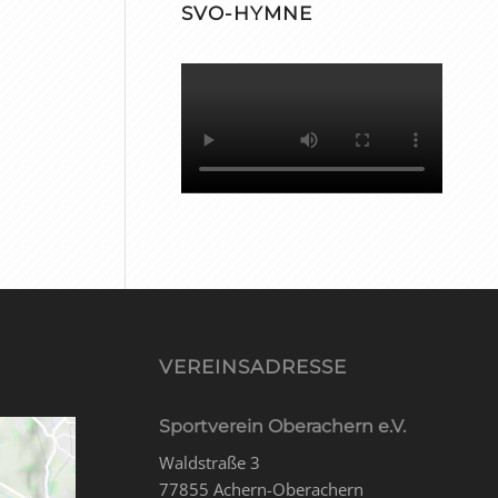
SVO-HYMNE
VEREINSADRESSE
Sportverein Oberachern e.V.
Waldstraße 3
77855 Achern-Oberachern