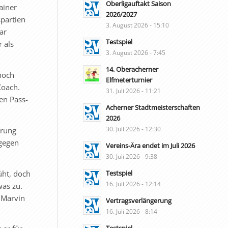
Oberligauftakt Saison
ainer
2026/2027
partien
3. August 2026 - 15:10
ar
Testspiel
 als
3. August 2026 - 7:45
14. Oberacherner
noch
Elfmeterturnier
Coach.
31. Juli 2026 - 11:21
en Pass-
Acherner Stadtmeisterschaften
2026
30. Juli 2026 - 12:30
hrung
 gegen
Vereins-Ära endet im Juli 2026
30. Juli 2026 - 9:38
üht, doch
Testspiel
16. Juli 2026 - 12:14
was zu.
 Marvin
Vertragsverlängerung
16. Juli 2026 - 8:14