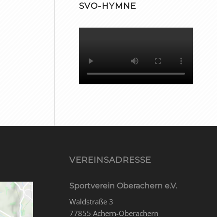
SVO-HYMNE
VEREINSADRESSE
Sportverein Oberachern e.V.
Waldstraße 3
77855 Achern-Oberachern