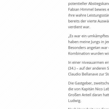
potentieller Abstiegska
Fabian Himmel bewies e
ihre wahre Leistungsstä
bereits der vierte Ausw
verdient war.
„Es war ein umkämpftes 
haben meine Jungs in jed
Besonders angetan war e
Kombination wurden wir f
In einer niveauarmen er
(34.) – auf der anderen
Claudio Bellanave zur Ste
Die Gastgeber, zweitsc
die von Kapitän Nico Le
Großen Anteil daran hat
Ludwig.