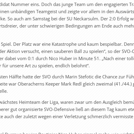
ndidat Nummer eins. Doch das junge Team um den engagierten Tr
inen unbändigen Teamgeist und zeigte vor allem in den Auswärts
rke. So auch am Samstag bei der SU Neckarsulm. Der 2:0 Erfolg w
ärtsdreier, der unter schwierigen Bedingungen am Ende auch mehr
Spiel. Der Platz war eine Katastrophe und kaum bespielbar. Den
er Aktion versucht, einen sauberen Ball zu spielen“, so der SVO-
r dabei vom 0:1 durch Nico Huber in Minute 51. „Nach einer toll
ür unsere Art zu spielen, endlich belohnt“.
sten Hälfte hatte der SVO durch Marin Stefotic die Chance zur Fü
 Seite war Oberacherns Keeper Mark Redl gleich zweimal (41./44.)
lle.
hwächstes Heimteam der Liga, waren zwar um den Ausgleich bem
berer gut organisierte SVO-Defensive ließ an diesem Tag kaum et
te auch der zuletzt wegen einer Verletzung schmerzlich vermisste