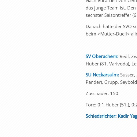
Nach Vorarbeit von Cema
das junge Team ist. Den 
sechster Saisontreffer (68
Danach hatte der SVO so g
beim >Mutter-Duell< al
SV Oberachern:
Redl, Zw
Huber (81. Varivoda), Le
SU Neckarsulm:
Susser, 
Pander), Grupp, Seybold,
Zuschauer: 150
Tore: 0:1 Huber (51.), 0:
Schiedsrichter: Kadir Yag