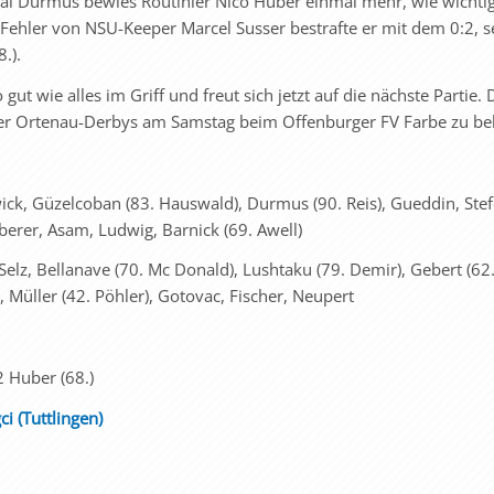
l Durmus bewies Routinier Nico Huber einmal mehr, wie wichtig
Fehler von NSU-Keeper Marcel Susser bestrafte er mit dem 0:2, se
.).
ut wie alles im Griff und freut sich jetzt auf die nächste Partie. D
ler Ortenau-Derbys am Samstag beim Offenburger FV Farbe zu b
ick, Güzelcoban (83. Hauswald), Durmus (90. Reis), Gueddin, Stef
berer, Asam, Ludwig, Barnick (69. Awell)
Selz, Bellanave (70. Mc Donald), Lushtaku (79. Demir), Gebert (62
 Müller (42. Pöhler), Gotovac, Fischer, Neupert
2 Huber (68.)
ci (Tuttlingen)