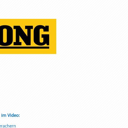
s im Video:
erachern