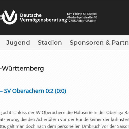
Kim Philipp Murawski
rt
Allerheiligenstraße 40
on
77855 Achern/Baden
Jugend
Stadion
Sponsoren & Partn
en-Württemberg
 SV Oberachern 0:2 (0:0)
 acht schloss der SV Oberachern die Halbserie in der Oberliga B
atzierung, die den Achertälern vor der Runde keiner der kühnste
tte, galt man doch nach dem personellen Umbruch vor der Saison